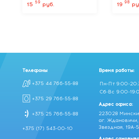
женьшеня и маслом
кокосов
59
98
15
руб.
19
ру
авокадо с маркировкой
маркиро
KJMN, 1000 мл
1000 мл
Телефоны
Время работы:
+375 44 766-55-88
Пн-Пт
9:00-20
Сб-Вс
9:00-19:
+375 29 766-55-88
Адрес офиса:
223028 Мински
+375 25 766-55-88
аг. Ждановичи, 
Звездная, 19А-
+375 (17) 543-00-10
Адрес самовыво