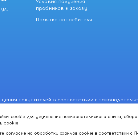
Условия получения
пробников к заказу
ул.
Памятка потребителя
щения покупателей в соответствии с законодатель
, отдел торговли и услуг: +375 17 270-29-14, +375 1
йлы cookie для улучшения пользовательского опыта, сбора
лномоченного рассматривать обращения покупателе
ь cookie
ей:766-55-88 (для всех мобильных операторов), info
ате согласие на обработку файлов cookie в соответствии с
П