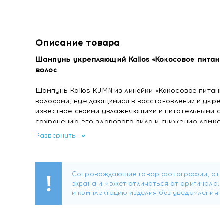
Описание товара
Шампунь укрепляющий Kallos «Кокосовое питан
волос
Шампунь Kallos KJMN из линейки «Кокосовое пита
волосами, нуждающимися в восстановлении и укре
известное своими увлажняющими и питательными с
сохранению его здорового вида и снижению ломко
упругостью и визуальной прочностью без эффект
Развернуть
Кокосовое масло: естественная защита структу
Кокосовое масло обладает уникальной способнос
молекулярному составу. В шампуне Kallos оно вы
Интенсивно увлажняет и восполняет липидн
Формирует лёгкую защитную плёнку на пове