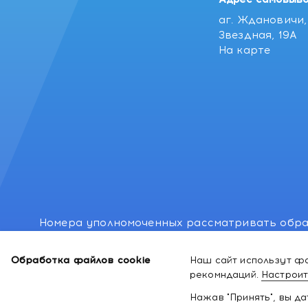
аг. Ждановичи, 
Звездная, 19А
На карте
Номера уполномоченных рассматривать обра
лиц: Минский районный исполнительный комитет
Обработка файлов cookie
Наш сайт использут фа
Номер и адрес электронной почты лица, упо
рекомндаций.
Настроит
законодательством о защите прав потребител
Нажав "Принять", вы д