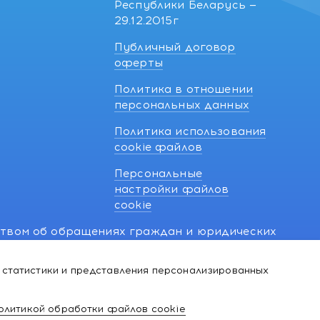
Республики Беларусь —
29.12.2015г
Публичный договор
оферты
Политика в отношении
персональных данных
Политика использования
cookie файлов
Персональные
настройки файлов
cookie
ством об обращениях граждан и юридических
7 270 33 26.
 статистики и представления персонализированных
й о нарушении их прав, предусмотренных
@kakvapteke.by
олитикой обработки файлов cookie