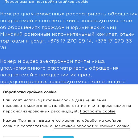
Персональные настройки файлов cookie
Номера уполномоченных рассматривать обращения
покупателей в соответствии с законодательством
об обращениях граждан и юридических лиц:
Минский районный исполнительный комитет, отдел
торговли и услуг: +375 17 270-29-14, +375 17 270 33
26.
Номер и адрес электронной почты лица,
уполномоченного рассматривать обращения
покупателей о нарушении их прав,
предусмотренных законодательством о защите
прав потребителей:766-55-88 (для всех мобильных
Обработка файлов cookie
операторов), info@kakvapteke.by
Наш сайт использут файлы cookie для улучшения
пользовательского опыта, сбора статистики и представления
персонализированных рекомндаций.
Настроить cookie
Нажав "Принять", вы дате согласие на обработку файлов
cookie в соответствии с
Политикой обработки файлов cookie