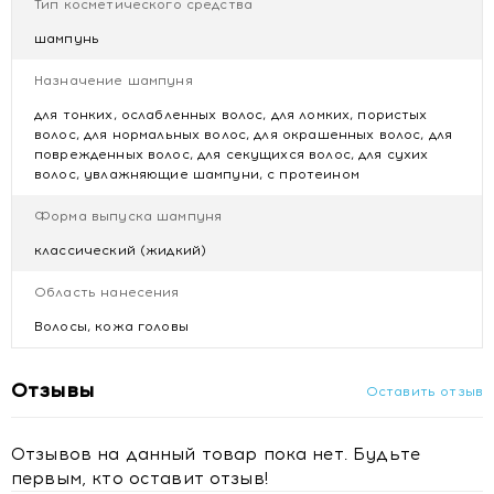
Тип косметического средства
Залечивает посеченные кончики и укрепляет
шампунь
кутикулу по всей длине
Возвращает волосам здоровье, силу, эластичность
Назначение шампуня
и естественный блеск
Физиологичный pH 5,0–5,5 бережёт естественную
для тонких, ослабленных волос, для ломких, пористых
кислотность кожи головы
волос, для нормальных волос, для окрашенных волос, для
поврежденных волос, для секущихся волос, для сухих
Подходит как для тонких, так и для густых
волос, увлажняющие шампуни, с протеином
ослабленных волос
Форма выпуска шампуня
Активные компоненты и состав
классический (жидкий)
Формула обогащена комплексом регенерирующих и
питательных ингредиентов:
Область нанесения
Волосы, кожа головы
Органическое масло арганы — глубоко питает,
восстанавливает липидный барьер, защищает от
стресса и внешних воздействий, придаёт силу и
Отзывы
Оставить отзыв
блеск
Экстракт семян чиа — богат антиоксидантами и
омега-кислотами, укрепляет структуру волоса,
Отзывов на данный товар пока нет. Будьте
способствует восстановлению повреждённых
первым, кто оставит отзыв!
участков