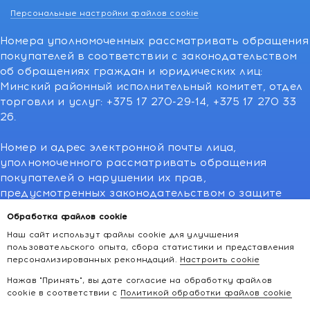
Персональные настройки файлов cookie
Номера уполномоченных рассматривать обращения
покупателей в соответствии с законодательством
об обращениях граждан и юридических лиц:
Минский районный исполнительный комитет, отдел
торговли и услуг: +375 17 270-29-14, +375 17 270 33
26.
Номер и адрес электронной почты лица,
уполномоченного рассматривать обращения
покупателей о нарушении их прав,
предусмотренных законодательством о защите
прав потребителей:766-55-88 (для всех мобильных
Обработка файлов cookie
операторов), info@kakvapteke.by
Наш сайт использут файлы cookie для улучшения
пользовательского опыта, сбора статистики и представления
персонализированных рекомндаций.
Настроить cookie
Нажав "Принять", вы дате согласие на обработку файлов
cookie в соответствии с
Политикой обработки файлов cookie