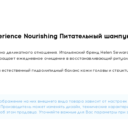
rience Nourishing Питательный шампу
но деликатного отношения. Итальянский бренд Helen Sewar
вращает ежедневное очищение в восстанавливающий ритуал
 естественный гидролипидный баланс кожи головы и структ
их экстрактов миндаля и вероники. Миндаль глубоко смягча
акт вероники создает невесомую пленкообразующую вуаль,
атывает влагу внутри. Этот тандем формирует надежный б
 ювелирным. Шампунь не пересушивает и не вызывает чувст
рименения и бережно сохраняет результат окрашивания,