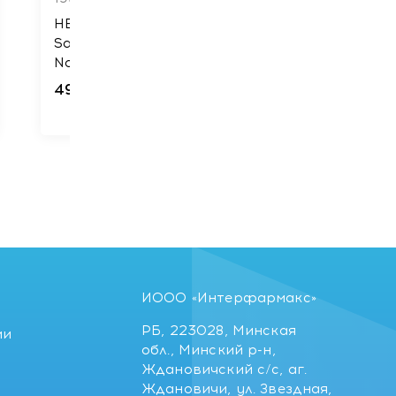
HELEN SEWARD SYNEBI
Salon Experience
Nourishing Питательная
маска для сухих волос,
26
49
руб.
500 мл
ИООО «Интерфармакс»
РБ, 223028, Минская
ии
обл., Минский р-н,
Ждановичский с/с, аг.
Ждановичи, ул. Звездная,