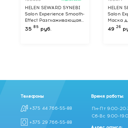
HELEN SEWARD SYNEBI
HELEN 
Salon Experience Smooth-
Salon Ex
Effect Разглаживающая
Маска д
сыворотка, 150 мл
блеска 
85
26
35
руб.
49
р
мл
Телефоны
Время работы:
+375 44 766-55-88
Пн-Пт
9:00-20
Сб-Вс
9:00-19:
+375 29 766-55-88
Адрес офиса: