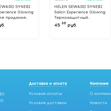
SEWARD SYNEBI
HELEN SEWARD SYNEBI
perience Glowing
Salon Experience Glowing
ля придания
Термозащитный
и яркости, 500
двухфазный спрей для
98
уб.
45
руб.
придания блеска, 150 мл
Доставка и оплата
Компания
Условия оплаты
О компан
:30
00
Условия доставки
Новости