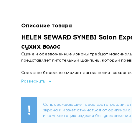
Описание товара
HELEN SEWARD SYNEBI Salon Expe
сухих волос
Сухие и обезвоженные локоны требуют максималь
представляет питательный шампунь, который пре
Средство бережно удаляет загрязнения, сохраняя
каждого волоса.
Развернуть
Сердце формулы заключено в синергии органическ
насыщает пряди ценными микроэлементами. Экстр
разглаживает чешуйки кутикулы и надежно запеч
против ломкости и секущихся кончиков.
Отсутствие сульфатов делает очищение поистине
стянутости. Он идеально подходит для частого п