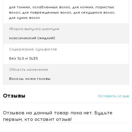
наполненными жизненной силой без эффекта
утяжеления.
для тонких, ослабленных волос, для ломких, пористых
волос, для поврежденных волос, для секущихся волос,
для сухих волос
Ключевые свойства:
Форма выпуска шампуня
Глубокая реконструкция
— кератин заполняет
повреждения, восстанавливая целостность и
классический (жидкий)
прочность волосяного стержня
Бессульфатное очищение
— мягкая формула
Содержание сульфатов
бережно удаляет загрязнения, сохраняя
Без SLS и SLES
гидролипидный баланс кожи головы
Защита цвета
— отсутствие агрессивных ПАВ и
Область нанесения
солей предотвращает быстрое вымывание пигмента
Волосы, кожа головы
после окрашивания
Разглаживание и блеск
— экстракт мальвы
смягчает кутикулу, делая волосы гладкими и
Отзывы
Оставить отзыв
сияющими
Предотвращение ломкости
— укрепляет
структуру, повышая устойчивость волос к
Отзывов на данный товар пока нет. Будьте
механическим и термическим воздействиям
первым, кто оставит отзыв!
Легкое распутывание
— облегчает уход за
поврежденными прядями, снижая риск травм при