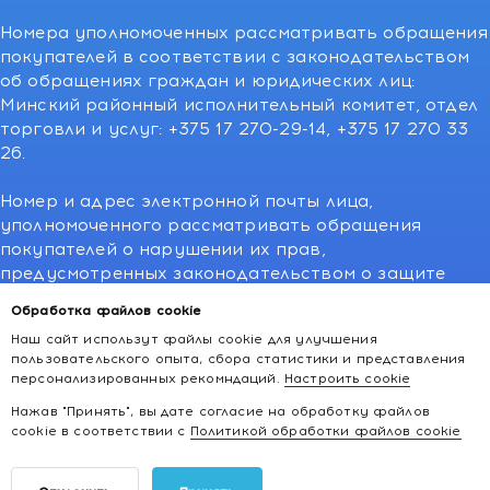
Номера уполномоченных рассматривать обращения
покупателей в соответствии с законодательством
об обращениях граждан и юридических лиц:
Минский районный исполнительный комитет, отдел
торговли и услуг: +375 17 270-29-14, +375 17 270 33
26.
Номер и адрес электронной почты лица,
уполномоченного рассматривать обращения
покупателей о нарушении их прав,
предусмотренных законодательством о защите
прав потребителей:766-55-88 (для всех мобильных
Обработка файлов cookie
операторов), info@kakvapteke.by
Наш сайт использут файлы cookie для улучшения
пользовательского опыта, сбора статистики и представления
персонализированных рекомндаций.
Настроить cookie
Нажав "Принять", вы дате согласие на обработку файлов
cookie в соответствии с
Политикой обработки файлов cookie
2026 © kakvapteke.by