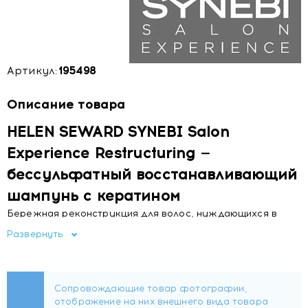
Артикул:
195498
Описание товара
HELEN SEWARD SYNEBI Salon
Experience Restructuring —
бессульфатный восстанавливающий
шампунь с кератином
Бережная реконструкция для волос, нуждающихся в
интенсивном восстановлении. Профессиональный
Развернуть
шампунь от итальянского бренда Helen Seward создан
специально для ослабленных, ломких и поврежденных
прядей. Его деликатная формула эффективно очищает,
не нарушая защитный барьер кожи головы, и
одновременно запускает процессы восстановления