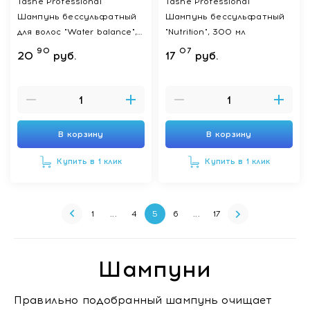
Tashe Professional
Tashe Professional
Шампунь бессульфатный
Шампунь бессульфатный
для волос "Water balance",
"Nutrition", 300 мл
300 мл
90
07
20
руб.
17
руб.
В корзину
В корзину
Купить в 1 клик
Купить в 1 клик
1
...
4
5
6
...
17
Шампуни
Правильно подобранный шампунь очищает