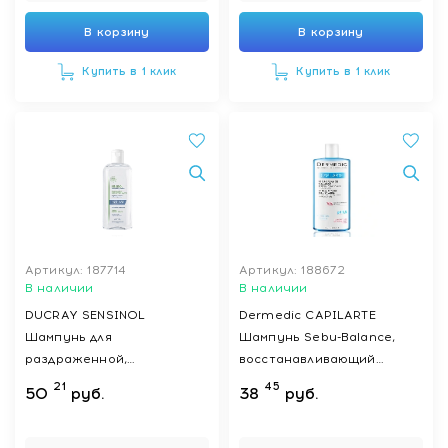
В корзину
В корзину
Купить в 1 клик
Купить в 1 клик
Артикул: 187714
Артикул: 188672
В наличии
В наличии
DUCRAY SENSINOL
Dermedic CAPILARTE
Шампунь для
Шампунь Sebu-Balance,
раздраженной,
восстанавливающий
чувствительной кожи
микробиом кожи головы,
21
45
50
руб.
38
руб.
головы 200 мл
300мл