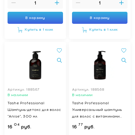
В корзину
В корзину
Купить в 1 клик
Купить в 1 клик
Артикул: 188567
Артикул: 188568
В наличии
В наличии
Tashe Professional
Tashe Professional
Шампунь-детокс для волос
Универсальный шампунь
"Anise", 300 мл
для волос с витаминами
"Chocolate Chili", 300 мл
04
77
16
руб.
16
руб.