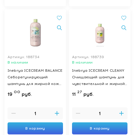
Артикул: 188734
Артикул: 188739
В наличии
В наличии
Inebrya ICECREAM BALANCE
Inebrya ICECREAM CLEANY
Себорегулирующий
Очищающий шампунь для
шампунь для жирной кожи
чувствительной и жирной
головы и жирных волос
кожи SHAMPOO CLEANY,
00
27
19
руб.
11
руб.
BALANCE SHAMPOO, 1000
300 мл
мл
В корзину
В корзину