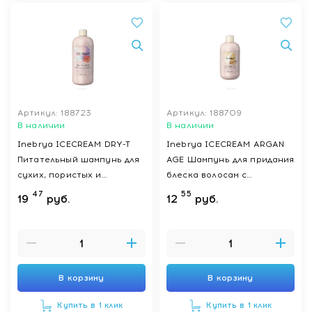
Артикул: 188723
Артикул: 188709
В наличии
В наличии
Inebrya ICECREAM DRY-T
Inebrya ICECREAM ARGAN
Питательный шампунь для
AGE Шампунь для придания
сухих, пористых и
блеска волосам с
обработанных волос
аргановым маслом PRO-AGE
47
55
19
руб.
12
руб.
Inebrya DRY-T SHAMPOO,
SHAMPOO, 300 мл
1000 мл.
В корзину
В корзину
Купить в 1 клик
Купить в 1 клик