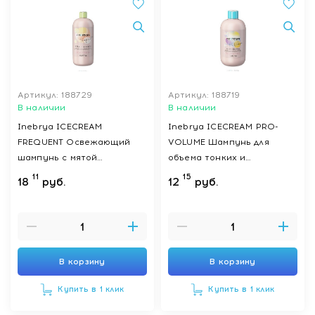
Артикул: 188729
Артикул: 188719
В наличии
В наличии
Inebrya ICECREAM
Inebrya ICECREAM PRO-
FREQUENT Освежающий
VOLUME Шампунь для
шампунь с мятой
объема тонких и
REFRESHING SHAMPOO,
ослабленных волос
11
15
18
руб.
12
руб.
1000 мл
VOLUME SHAMPOO, 300 мл
В корзину
В корзину
Купить в 1 клик
Купить в 1 клик