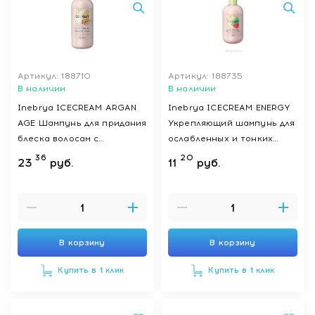
Артикул: 188710
Артикул: 188735
В наличии
В наличии
Inebrya ICECREAM ARGAN
Inebrya ICECREAM ENERGY
AGE Шампунь для придания
Укрепляющий шампунь для
блеска волосам с
ослабленных и тонких
аргановым маслом PRO-AGE
волос ENERGY SHAMPOO,
36
20
23
руб.
11
руб.
SHAMPOO, 1000 мл
300 мл
В корзину
В корзину
Купить в 1 клик
Купить в 1 клик