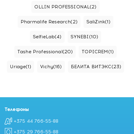
OLLIN PROFESSIONAL
(2)
Pharmalife Research
(2)
SaliZink
(1)
SelfieLab
(4)
SYNEBI
(10)
Tashe Professional
(20)
TOPICREM
(1)
Uriage
(1)
Vichy
(16)
БЕЛИТА ВИТЭКС
(23)
Телефоны
+375 44 766-55-88
+375 29 766-55-88