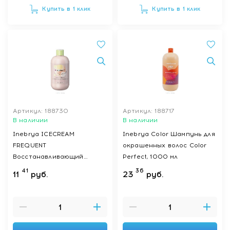
Купить в 1 клик
Купить в 1 клик
Артикул: 188730
Артикул: 188717
В наличии
В наличии
Inebrya ICECREAM
Inebrya Color Шампунь для
FREQUENT
окрашенных волос Color
Восстанавливающий
Perfect, 1000 мл
шампунь для частого
41
36
11
руб.
23
руб.
использования DAILY
SHAMPOO, 300 мл