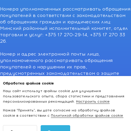
Номера уполномоченных рассматривать обращения
покупателей в соответствии с законодательством
об обращениях граждан и юридических лиц:
Минский районный исполнительный комитет, отдел
торговли и услуг: +375 17 270-29-14, +375 17 270 33
26.
Номер и адрес электронной почты лица,
уполномоченного рассматривать обращения
покупателей о нарушении их прав,
предусмотренных законодательством о защите
прав потребителей:766-55-88 (для всех мобильных
Обработка файлов cookie
операторов), info@kakvapteke.by
Наш сайт использут файлы cookie для улучшения
пользовательского опыта, сбора статистики и представления
персонализированных рекомндаций.
Настроить cookie
Нажав "Принять", вы дате согласие на обработку файлов
cookie в соответствии с
Политикой обработки файлов cookie
2026 © kakvapteke.by