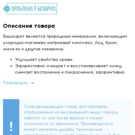
Описание товара
Бишофит является природным минералом, включающим
хлоридно-магниево-натриевый комплекс, йод, бром,
железо и другие минералы.
Улучшает свойства крови
Эффективно очищает и восстанавливает кожу,
снимает воспаление и покраснения, эффективно
при проблемной коже
Развернуть
Обладает омолаживающим и общеукрепляющим
действием
Мощный иммуномодулятор
Проявляет выраженные противовоспалительные,
антимикробное и антибактериальное действие
Облегчает мышечные и суставные боли
Улучшает ночной сон.
Рекомендации по применению:
в зависимости от