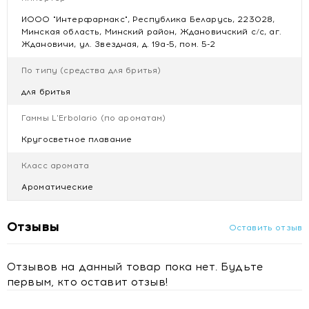
увлажнение.
ИООО "Интерфармакс", Республика Беларусь, 223028,
Минская область, Минский район, Ждановичский с/с, аг.
Применение
: Несколько советов правильного и
Ждановичи, ул. Звездная, д. 19а-5, пом. 5-2
безопасного бритья:
По типу (средства для бритья)
бриться предпочтительно утром, когда мышцы и
для бритья
кожа лица полностью отдохнувшие и
расслабленные;
Гаммы L'Erbolario (по ароматам)
необходимо сполоснуть лицо тёплой водой для
расширения пор лица;
Кругосветное плавание
взболтнуть баллон и нанести пену на кожу лица,
Класс аромата
обязательно подождать несколько минут, прежде
чем начинать бриться. Это сделает щетину более
Ароматические
мягкой;
сполоснуть бритву тёплой водой, начать бритьё с
бакенбард, бритва при этом должна двигаться по
Отзывы
Оставить отзыв
направлению роста волос;
если необходимо, намылиться ещё раз, и
Отзывов на данный товар пока нет. Будьте
продолжать движение лезвия в противоположную
первым, кто оставит отзыв!
сторону.
Состав: