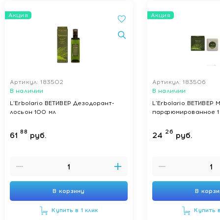
Акция
Акция
Артикул: 183502
Артикул: 183506
В наличии
В наличии
L'Erbolario ВЕТИВЕР Дезодорант-
L'Erbolario ВЕТИВЕР 
лосьон 100 мл
парфюмированное 1
88
26
61
руб.
24
руб.
В корзину
В корз
Купить в 1 клик
Купить в