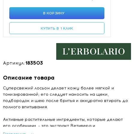
В КОРЗИНУ
КУПИТЬ В 1 КЛИК
Артикул:
183503
Описание товара
Суперсвежий лосьон делает кожу более мягкой и
тонизированной; его следует наносить на щеки,
подбородок и шею после бритья и аккуратно втирать до
полного впитывания.
Активные растительные ингредиенты, которые делают
его особенным, - это экстракт Ветивера и
дистиллированная вода, которые обладают