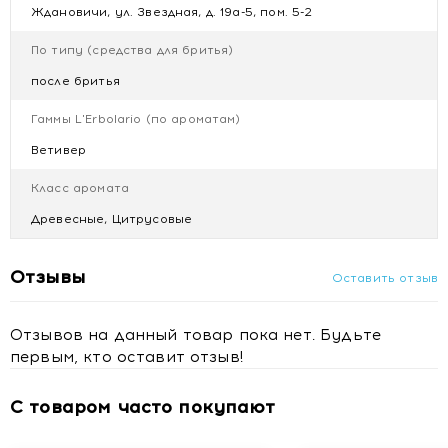
CAMPESTRIS (RAPESEED) SEED OIL, GLYCERIN, CITRUS
Ждановичи, ул. Звездная, д. 19а-5, пом. 5-2
AURANTIUM PEEL OIL, COUMARIN, GERANIOL,
HEXAMETHYLINDANOPYRAN, JUNIPERUS VIRGINIANA
По типу (средства для бритья)
OIL, LIMONENE, LINALYL ACETATE, POGOSTEMON
после бритья
CABLIN OIL, TETRAMETHYL
ACETYLOCTAHYDRONAPHTHALENES, POTASSIUM
Гаммы L'Erbolario (по ароматам)
SORBATE, SODIUM BENZOATE
Ветивер
Купить L'Erbolario ВЕТИВЕР Лосьон после бритья 100 мл
с доставкой в Минске
Класс аромата
Древесные, Цитрусовые
Отзывы
Оставить отзыв
Отзывов на данный товар пока нет. Будьте
первым, кто оставит отзыв!
С товаром часто покупают