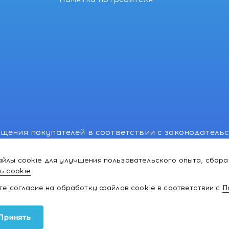
щения покупателей в соответствии с законодатель
, отдел торговли и услуг: +375 17 270-29-14, +375 1
йлы cookie для улучшения пользовательского опыта, сбора
лномоченного рассматривать обращения покупателе
ь cookie
ей:766-55-88 (для всех мобильных операторов), info
ате согласие на обработку файлов cookie в соответствии с
П
ки и товаров для
Принять