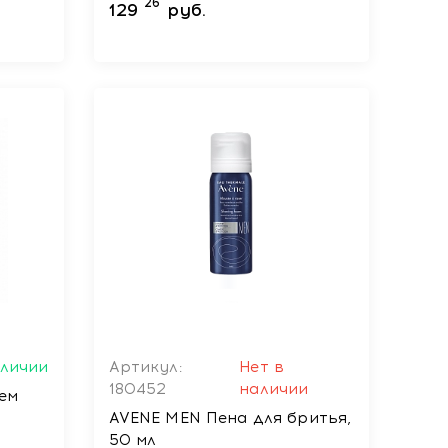
200 мл
26
129
руб.
аличии
Артикул:
Нет в
180452
наличии
рем
AVENE MEN Пена для бритья,
50 мл