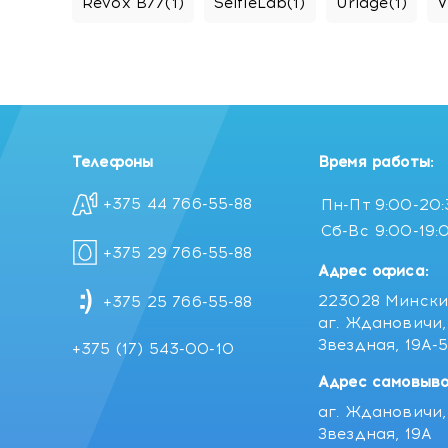
Revox B77
(1)
SelfieLab
(1)
Uriage
(1)
V
Телефоны
Время работы:
+375 44 766-55-88
Пн-Пт
9:00-20
Сб-Вс
9:00-19:
+375 29 766-55-88
Адрес офиса:
223028 Мински
+375 25 766-55-88
аг. Ждановичи, 
Звездная, 19А-
+375 (17) 543-00-10
Адрес самовыво
аг. Ждановичи, 
Звездная, 19А