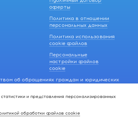
Публичный договор
оферты
Политика в отношении
персональных данных
Политика использования
cookie файлов
Персональные
настройки файлов
cookie
ством об обращениях граждан и юридических
7 270 33 26.
 статистики и представления персонализированных
й о нарушении их прав, предусмотренных
@kakvapteke.by
олитикой обработки файлов cookie