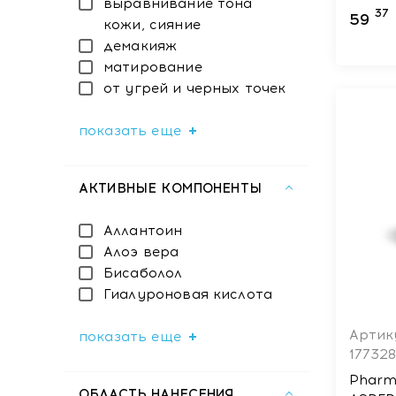
выравнивание тона
Regula
37
59
кожи, сияние
демакияж
матирование
от угрей и черных точек
показать еще
АКТИВНЫЕ КОМПОНЕНТЫ
Аллантоин
Алоэ вера
Бисаболол
Гиалуроновая кислота
Артик
показать еще
17732
Pharma
ОБЛАСТЬ НАНЕСЕНИЯ