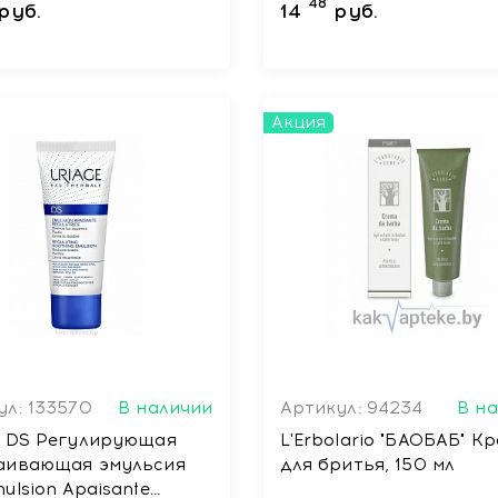
48
руб.
14
руб.
Акция
ул: 133570
В наличии
Артикул: 94234
В н
e DS Регулирующая
L'Erbolario "БАОБАБ" К
аивающая эмульсия
для бритья, 150 мл
ulsion Apaisante