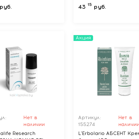
trice), 40 мл
15
руб.
43
руб.
Акция
ул:
Нет в
Артикул:
Нет в
8
наличии
155274
наличи
life Research
L'Erbolario АБСЕНТ Кре