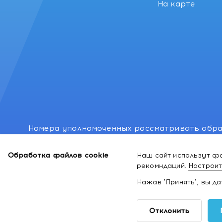
На карте
Номера уполномоченных рассматривать обра
лиц: Минский районный исполнительный комитет
Обработка файлов cookie
Наш сайт использут фа
Номер и адрес электронной почты лица, упо
рекомндаций.
Настроит
законодательством о защите прав потребител
Нажав "Принять", вы д
2026 ©
Интернет-магазин космети
Отклонить
здоровья
kakvapteke.by