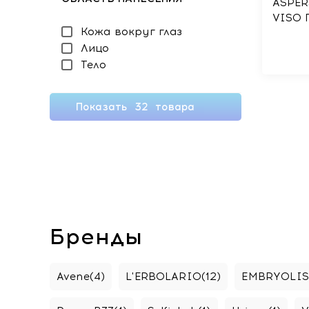
ASPER
VISO 
Кожа вокруг глаз
брить
Лицо
кожи,
освеж
Тело
улитк
кисло
Показать
32
товара
Бренды
Avene
(4)
L'ERBOLARIO
(12)
EMBRYOLISS