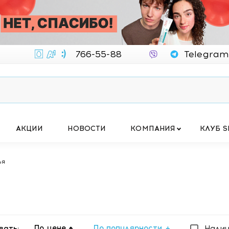
766-55-88
Telegram
АКЦИИ
НОВОСТИ
КОМПАНИЯ
КЛУБ S
ья
По цене
По популярности
вать:
Нали