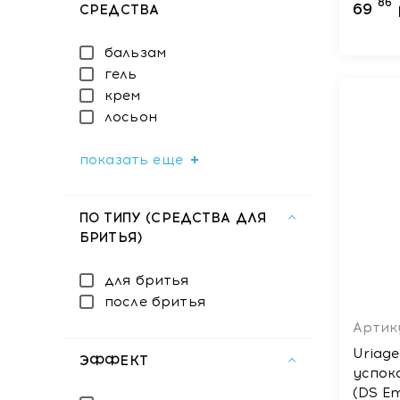
86
69
СРЕДСТВА
бальзам
гель
крем
лосьон
показать еще
ПО ТИПУ (СРЕДСТВА ДЛЯ
БРИТЬЯ)
для бритья
после бритья
Артик
Uriag
ЭФФЕКТ
успок
(DS Em