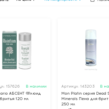
ул: 157626
В наличии
Артикул: 143203
В н
olario АБСЕНТ Флюид
Mon Platin серия Dead 
 бритья 120 мл
Minerals Пена для бритья
250 мл