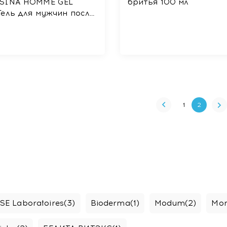
SINA HOMME GEL
бритья 100 мл
Гель для мужчин после
я, для чувствительной
 успокаивающий,
ающий с муцином
и и гиалуроновой
той 50 мл
1
2
E Laboratoires
(3)
Bioderma
(1)
Modum
(2)
Mon