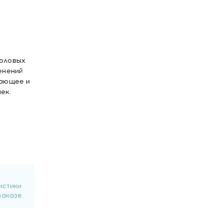
половых
енений
вающее и
ек.