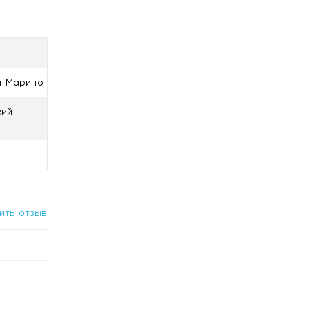
Сан-Марино
кий
ить отзыв