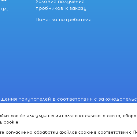
Условия получения
пробников к заказу
ул.
Памятка потребителя
щения покупателей в соответствии с законодатель
, отдел торговли и услуг: +375 17 270-29-14, +375 1
йлы cookie для улучшения пользовательского опыта, сбора
лномоченного рассматривать обращения покупателе
ь cookie
ей:766-55-88 (для всех мобильных операторов), info
ате согласие на обработку файлов cookie в соответствии с
П