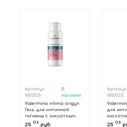
Артикул:
В
Артикул
189305
наличии
189303
Vidermina intima origyn
Vidermin
Гель для интимной
для инт
гигиены с кислотным
кислотн
уровнем pH 300 мл
300 мл
03
03
25
руб.
25
р