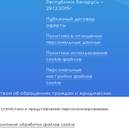
Республики Беларусь —
29.12.2015г
Публичный договор
оферты
Политика в отношении
персональных данных
Политика использования
cookie файлов
Персональные
настройки файлов
cookie
ством об обращениях граждан и юридических
7 270 33 26.
 статистики и представления персонализированных
й о нарушении их прав, предусмотренных
@kakvapteke.by
олитикой обработки файлов cookie