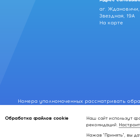
аг. Ждановичи, 
Звездная, 19А
На карте
Номера уполномоченных рассматривать обра
лиц: Минский районный исполнительный комитет
Обработка файлов cookie
Наш сайт использут фа
Номер и адрес электронной почты лица, упо
рекомндаций.
Настроит
законодательством о защите прав потребител
Нажав "Принять", вы д