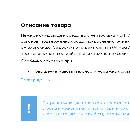
Описание товара
Нежное очищающее средство с нейтральным pH (7
органов, подверженных зуду, покраснению, жжени
pH влагалища. Содержит экстракт арники (Althea
восстанавливающее действие, идеально подходит 
Особенно показано при:
Повышение чувствительности наружных сли
Наличие зуда, покраснения и жжения
Развернуть
Менопауза
Применять: 1-2 раза в день, разбавить водой и смыт