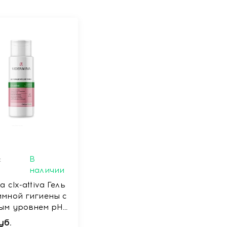
:
В
наличии
a clx-attiva Гель
имной гигиены с
ым уровнем pH
уб.