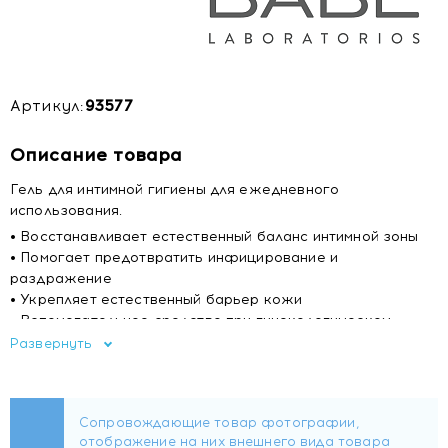
Артикул:
93577
Описание товара
Гель для интимной гигиены для ежедневного
использования.
• Восстанавливает естественный баланс интимной зоны
• Помогает предотвратить инфицирование и
раздражение
• Укрепляет естественный барьер кожи
• Вспомогательное средство при гинекологическом
лечении
Развернуть
Его формула, которая была специально разработана для
этой области тела, делает гель идеальным повседневным
средством для интимной гигиены.
Обеспечивает нежную гигиену, глубоко очищает, не