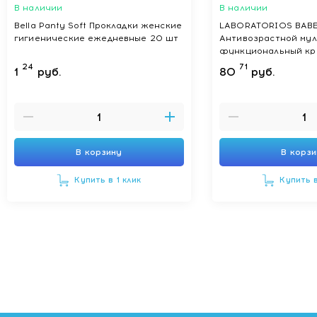
В наличии
В наличии
Bella Panty Soft Прокладки женские
LABORATORIOS BAB
гигиенические ежедневные 20 шт
Антивозрастной мул
функциональный кре
24
71
1
руб.
80
руб.
В корзину
В корз
Купить в 1 клик
Купить в