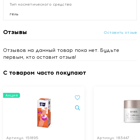
Тип косметического средства
ACID,TETRASODIUM GLUTAMATE DIACETATE,SODIUM
BENZOATE,POTASSIUM SORBATE
гель
Отзывы
Оставить отзыв
Отзывов на данный товар пока нет. Будьте
первым, кто оставит отзыв!
С товаром часто покупают
Акция
Артикул: 151895
Артикул: 183447