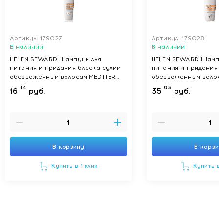
Артикул: 179027
Артикул: 179028
В наличии
В наличии
HELEN SEWARD Шампунь для
HELEN SEWARD Шамп
питания и придания блеска сухим
питания и придания
обезвоженным волосам MEDITER
обезвоженным воло
NUTRIVE SHAMPOO 4/S, 300 мл
NUTRIVE SHAMPOO 4/
14
95
16
руб.
35
руб.
В корзину
В корз
Купить в 1 клик
Купить в