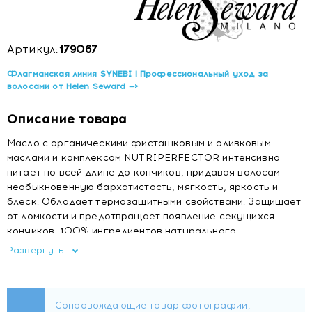
Артикул:
179067
Флагманская линия SYNEBI | Профессиональный уход за
волосами от Helen Seward -->
Описание товара
Масло с органическими фисташковым и оливковым
маслами и комплексом NUTRIPERFECTOR интенсивно
питает по всей длине до кончиков, придавая волосам
необыкновенную бархатистость, мягкость, яркость и
блеск. Обладает термозащитными свойствами. Защищает
от ломкости и предотвращает появление секущихся
кончиков. 100% ингредиентов натурального
происхождения
Развернуть
СПОСОБ ПРИМЕНЕНИЯ:
Нанесите несколько капель на ладонь и равномерно
распределить по влажным волосам. Не смывать.