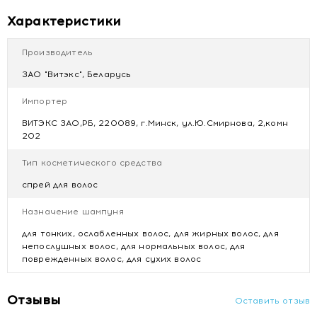
лучей, хлорированной или морской воды
Характеристики
в любое время дня — глубокое питание, увлажнение,
защита и глянцевый блеск
Производитель
Применение:
равномерно распылите спрей-сияние на
ЗАО "Витэкс", Беларусь
волосы.
Импортер
Состав:
циклопентасилоксан, циклогексасилоксан,
фенилтриметикон, масло косточек Argania Spinosa
ВИТЭКС ЗАО,РБ, 220089, г.Минск, ул.Ю.Смирнова, 2,комн
(аргана), растительное масло, парфюмерная
202
композиция, бутилфенилметилпропиональ, цитронеллол,
Тип косметического средства
лимонен, гексилциннамаль, линалол.
спрей для волос
Купить ВИТЭКС БЛЕСК и ПИТАНИЕ Спрей-сияние Масло
арганы для всех типов волос, 75 мл с доставкой в Минске
Назначение шампуня
для тонких, ослабленных волос, для жирных волос, для
непослушных волос, для нормальных волос, для
поврежденных волос, для сухих волос
Отзывы
Оставить отзыв