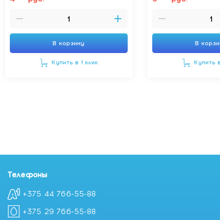
В корзину
В корз
Купить в 1 клик
Купить в
Телефоны
+375 44 766-55-88
+375 29 766-55-88