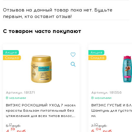
Отзывов на данный товар пока нет. Будьте
первым, кто оставит отзыв!
С товаром часто покупают
Акция
Акция
Скидка
Скидка
Артикул: 181371
Артикул: 181356
В наличии
В наличии
ВИТЭКС РОСКОШНЫЙ УХОД 7 масел
ВИТЭКС ГУСТЫЕ И Б
красоты Бальзам питательный без
Шампунь для густот
утяжеления для всех типов волос,
мл
450 мл
17
10
5
руб.
7
руб.
39
04
4
руб.
6
руб.