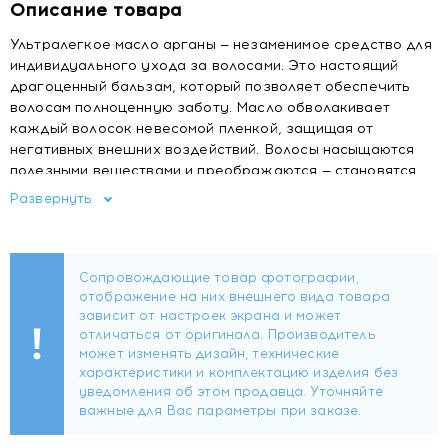
Описание товара
Ультралегкое масло арганы — незаменимое средство для
индивидуального ухода за волосами. Это настоящий
драгоценный бальзам, который позволяет обеспечить
волосам полноценную заботу. Масло обволакивает
каждый волосок невесомой пленкой, защищая от
негативных внешних воздействий. Волосы насыщаются
полезными веществами и преображаются — становятся
блестящими, гладкими, послушными и эластичными на
Развернуть
долгое время.
5 вариантов применения — 5 результатов:
после мытья — активное питание, термозащита и
легкое расчесывание
после укладки — увлажнение, питание и
ослепительный блеск
перед сном — интенсивное восстановление
поврежденных волос
перед посещением бассейна или выходом на пляж —
защита от негативного воздействия солнечных