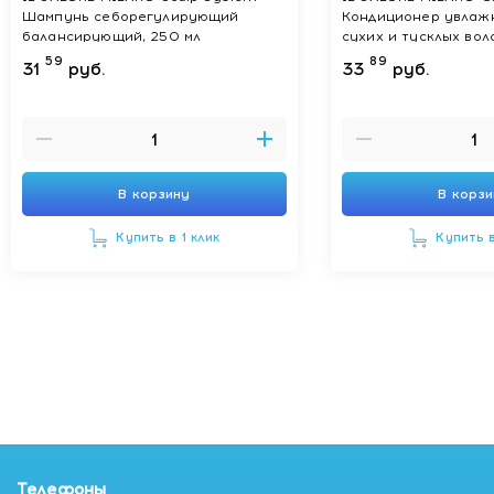
Шампунь себорегулирующий
Кондиционер увлаж
балансирующий, 250 мл
сухих и тусклых вол
59
89
31
руб.
33
руб.
В корзину
В корз
Купить в 1 клик
Купить в
Телефоны