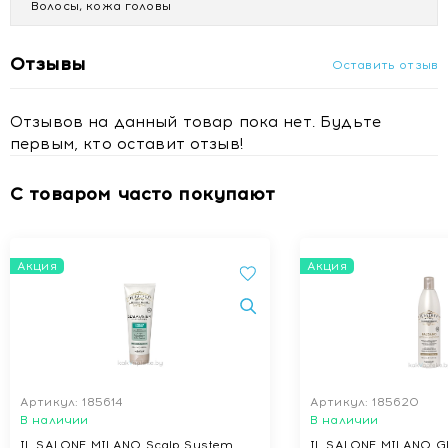
Волосы, кожа головы
Купить IL SALONE MILANO Multi-Benefit Treatment
Несмываемый мульти-функциональный спрей 12-в-1 для
всех типов волос, 200 мл с доставкой в Минске
Отзывы
Оставить отзыв
Отзывов на данный товар пока нет. Будьте
первым, кто оставит отзыв!
С товаром часто покупают
Акция
Акция
Артикул: 185614
Артикул: 185620
В наличии
В наличии
IL SALONE MILANO Scalp System
IL SALONE MILANO Gl