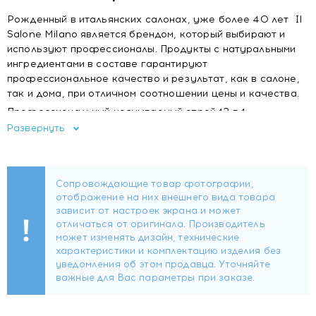
Рожденный в итальянских салонах, уже более 40 лет Il
Salone Milano является брендом, который выбирают и
используют профессионалы. Продукты с натуральными
ингредиентами в составе гарантируют
профессиональное качество и результат, как в салоне,
так и дома, при отличном соотношении цены и качества.
Профессиональный несмываемый спрей 12 в 1:
Развернуть
· термозащита до 230 °C;
· эффект против пушистости;
· антистатический эффект;
· распутывает;
· разглаживает;
· придает блеск;
· оживляет;
· питает;
· кондиционирует;
· укрепляет;
· уменьшает ломкость;