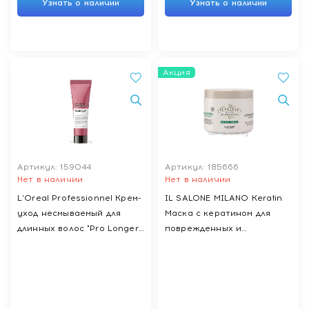
Узнать о наличии
Узнать о наличии
Акция
Артикул: 159044
Артикул: 185666
Нет в наличии
Нет в наличии
L'Oreal Professionnel Крем-
IL SALONE MILANO Keratin
уход несмываемый для
Маска с кератином для
длинных волос "Pro Longer
поврежденных и
10-in-1/10-в-1" гаммы "Serie
ослабленных волос, 500 мл
Expert",150 мл