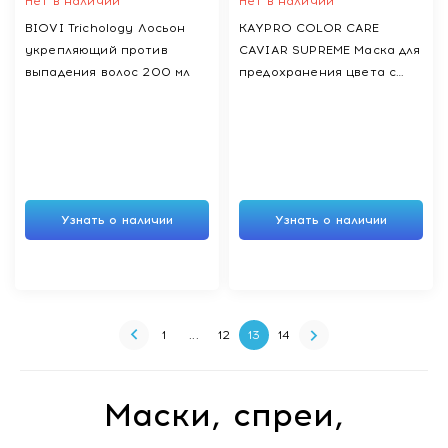
Нет в наличии
Нет в наличии
BIOVI Trichology Лосьон
KAYPRO СOLOR CARE
укрепляющий против
CAVIAR SUPREME Маска для
выпадения волос 200 мл
предохранения цвета с
икрой для окрашенных и
химически обработанных
волос, 1000 мл
Узнать о наличии
Узнать о наличии
1
...
12
13
14
Маски, спреи,