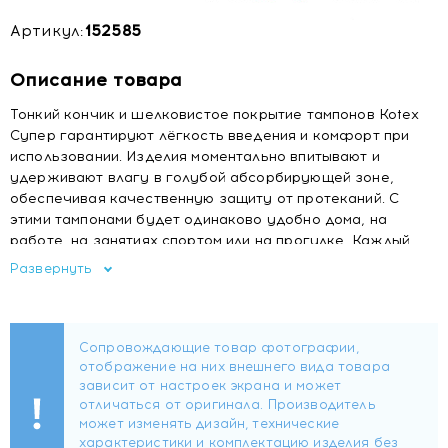
Артикул:
152585
Описание товара
Тонкий кончик и шелковистое покрытие тампонов Kotex
Супер гарантируют лёгкость введения и комфорт при
использовании. Изделия моментально впитывают и
удерживают влагу в голубой абсорбирующей зоне,
обеспечивая качественную защиту от протеканий. С
этими тампонами будет одинаково удобно дома, на
работе, на занятиях спортом или на прогулке. Каждый
тампон находится в индивидуальной упаковке. Чтобы их
Развернуть
было ещё удобнее раскрывать, мы применили технологию
«поверни — открой»: теперь, чтобы достать изделие,
хватает одного движения руки.
Голубая линия и Шелковистое покрытие
Для экстра
защиты от протеканий и более комфортного введения
Яркая индивидуальная упаковка
Легкая и быстрая