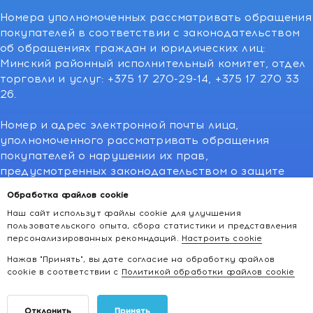
Номера уполномоченных рассматривать обращения
покупателей в соответствии с законодательством
об обращениях граждан и юридических лиц:
Минский районный исполнительный комитет, отдел
торговли и услуг: +375 17 270-29-14, +375 17 270 33
26.
Номер и адрес электронной почты лица,
уполномоченного рассматривать обращения
покупателей о нарушении их прав,
предусмотренных законодательством о защите
прав потребителей:766-55-88 (для всех мобильных
Обработка файлов cookie
операторов), info@kakvapteke.by
Наш сайт использут файлы cookie для улучшения
пользовательского опыта, сбора статистики и представления
персонализированных рекомндаций.
Настроить cookie
Нажав "Принять", вы дате согласие на обработку файлов
cookie в соответствии с
Политикой обработки файлов cookie
2026 © kakvapteke.by
Отклонить
Принять
Интернет-магазин косметики и товаров для здоровья