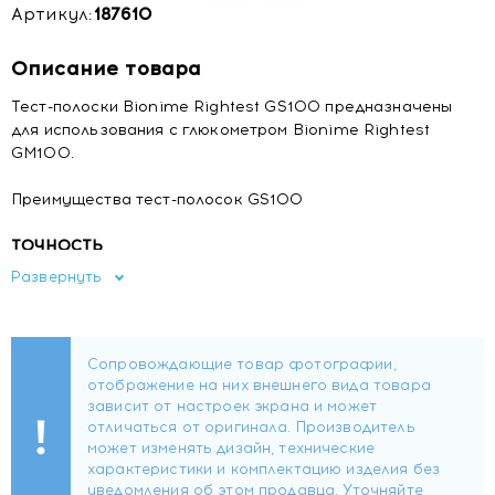
Артикул:
187610
Описание товара
Тест-полоски Bionime Rightest GS100 предназначены
для использования с глюкометром Bionime Rightest
GM100.
Преимущества тест-полосок GS100
ТОЧНОСТЬ
• При создании электродов тест-полоски используются
Развернуть
благородные металлы, что обеспечивает идеальную
проводимость и гарантирует высочайшую точность
результатов.
• Короткий путь от места забора крови до зоны
химической реакции минимизирует влияние внешней
среды на результат.
• Автоматическое всасывание крови – капиллярный
способ, при котором тест-полоска сама возьмет
необходимый для анализа объем.