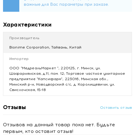
УДОБСТВО ТЕСТ-ПОЛОСОК
• Cрок годности тест-полосок после вскрытия флакона: 3
месяца.
Характеристики
• Запатентованная конструкция тест-полоски
обеспечивает удобство и гигиеничность в
Производитель
использовании. Нет контакта с зоной измерения ни в
момент подготовки, ни во время измерения.
Bionime Corporation, Тайвань, Китай
• Благодаря рельефной форме тест-полоску удобно
держать в руках. Лицевая и обратная стороны легко
Импортер
различимы, что помогает при плохом зрении.
ООО "МедреальМаркет ", 220125, г. Минск, ул.
• Жесткая конструкция исключает случайную
Шафарнянская, д.11, пом. 12; Торговое частное унитарное
деформацию тест-полоски.
предприятие "Капсифарм", 223016, Минская обл.,
Минский р-н, Новодворский с/с, д. Королищевичи, ул.
Характеристики
Свислочская, 15-18
Основные
Отзывы
Оставить отзыв
Тип — тест-полоски для глюкометра
Совместимость тест-полосок с глюкометром —
Отзывов на данный товар пока нет. Будьте
Rightest GM100
первым, кто оставит отзыв!
Цвет — белый