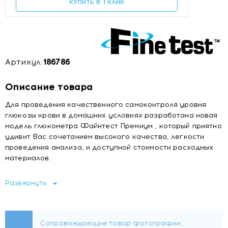
КУПИТЬ В 1 КЛИК
Артикул:
186786
Описание товара
Для проведения качественного самоконтроля уровня
глюкозы крови в домашних условиях разработана новая
модель глюкометра Файнтест Премиум , который приятно
удивит Вас сочетанием высокого качества, легкости
проведения анализа, и доступной стоимости расходных
материалов.
Использованная в тест-полосках Fainetest Auto-
Развернуть
Coding Premium новейшая биосенсорная
технология с электрохимическими составляющими
позволяет облегчить процедуру проведения
исследования. Для проведения анализа требуется