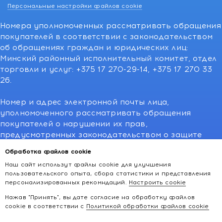
Персональные настройки файлов cookie
Номера уполномоченных рассматривать обращения
покупателей в соответствии с законодательством
об обращениях граждан и юридических лиц:
Минский районный исполнительный комитет, отдел
торговли и услуг: +375 17 270-29-14, +375 17 270 33
26.
Номер и адрес электронной почты лица,
уполномоченного рассматривать обращения
покупателей о нарушении их прав,
предусмотренных законодательством о защите
прав потребителей:766-55-88 (для всех мобильных
Обработка файлов cookie
операторов), info@kakvapteke.by
Наш сайт использут файлы cookie для улучшения
пользовательского опыта, сбора статистики и представления
персонализированных рекомндаций.
Настроить cookie
Нажав "Принять", вы дате согласие на обработку файлов
cookie в соответствии с
Политикой обработки файлов cookie