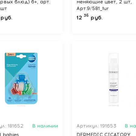
рвых блюд) 6+, арт.
меняющие цвет, 2 шт,
1 шт
Арт.9/581_tur
36
руб.
12
руб.
л: 181652
В наличии
Артикул: 191653
В н
l babies
DERMEDIC CICATOPY