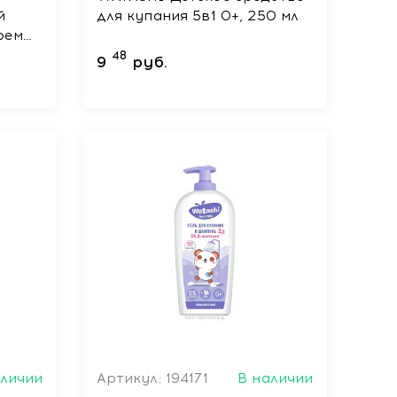
й
для купания 5в1 0+, 250 мл
рем
 дня
48
9
руб.
аличии
Артикул: 194171
В наличии