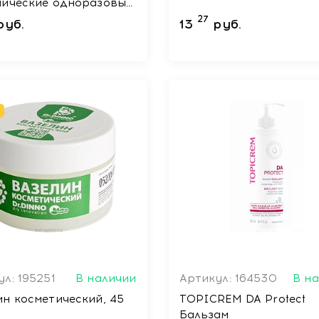
нические одноразовые
зрослых
27
руб.
13
руб.
um/Extra) 60х90, 10
л: 195251
В наличии
Артикул: 164530
В н
ин косметический, 45
TOPICREM DA Protect
Бальзам