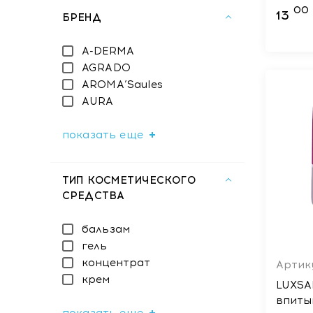
Cherr
00
13
БРЕНД
мл
A-DERMA
AGRADO
AROMA’Saules
AURA
показать еще
ТИП КОСМЕТИЧЕСКОГО
СРЕДСТВА
бальзам
гель
концентрат
Артику
крем
LUXSA
впит