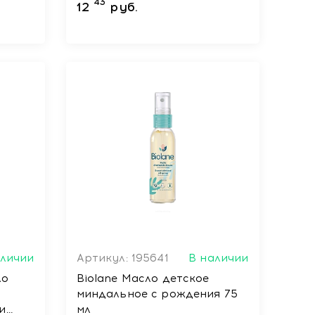
43
12
руб.
аличии
Артикул: 195641
В наличии
ло
Biolane Масло детское
миндальное с рождения 75
и
мл