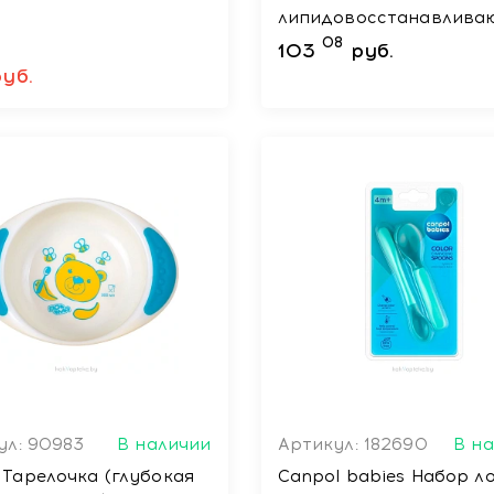
липидовосстанавлива
500мл
08
103
руб.
руб.
ул: 90983
В наличии
Артикул: 182690
В н
Тарелочка (глубокая
Canpol babies Набор ложек,