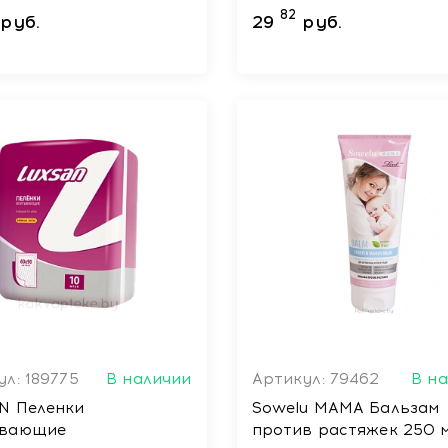
y/Земляника-Вишня 50
очень сухой кожи для
82
руб.
29
руб.
младенцев, детей и
взрослых 250 мл
л: 189775
В наличии
Артикул: 79462
В н
N Пеленки
Sowelu МАМА Бальзам
ывающие
против растяжек 250 