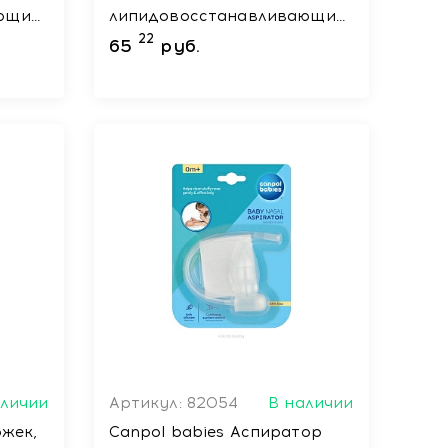
ющий,
липидовосстанавливающий,
200мл
22
65
руб.
аличии
Артикул: 82054
В наличии
Canpol babies Аспиратор