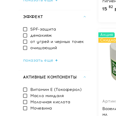
показать еще
гигие
для в
82
15
(Premi
ЭФФЕКТ
шт
SPF-защита
Акция
демакияж
Скидка
от угрей и черных точек
очищающий
показать еще
АКТИВНЫЕ КОМПОНЕНТЫ
Витамин Е (Токоферол)
Масло миндаля
Артику
Молочная кислота
Мочевина
Вазел
мл