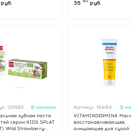
30
руб.
35
руб.
ул: 129585
В наличии
Артикул: 194184
В н
альная зубная паста
VITAMINDERMINA Мас
етей серии KIDS SPLAT
восстанавливающее,
) Wild Strawberry-
очищающее для сухой 