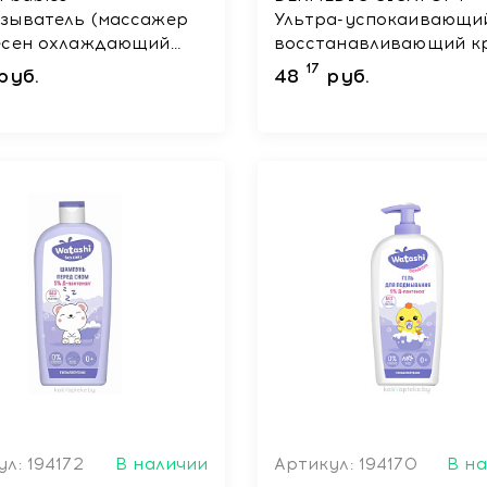
зыватель (массажер
Ультра-успокаивающи
есен охлаждающий
восстанавливающий к
) арт. 2/859
д/взр-ых и детей с 1го
17
руб.
48
руб.
жизни 40 мл
л: 194172
В наличии
Артикул: 194170
В н