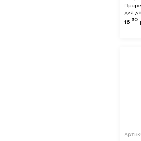
Проре
для д
Радуга
30
16
Артику