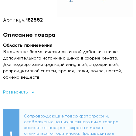
Артикул:
182552
Описание товара
Область применения
В качестве биологически активной добавки к пище -
дополнительного источника цинка в форме хелата.
Для поддержания функций иммунной, эндокринной,
репродуктивной систем, зрения, кожи, волос, ногтей,
обмена веществ.
Состав
Развернуть
Агент антислеживающий микрокристаллическая
целлюлоза; мальтодекстрин, бисглицинат цинка
(аминокислотный хелат цинка Albion™), агент
антислеживающий магниевые соли жирных кислот;
капсула желатин.
Форма выпуска