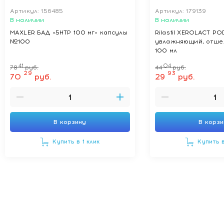
Артикул: 156485
Артикул: 179139
В наличии
В наличии
MAXLER БАД «5НТР 100 мг» капсулы
Rilastil XEROLACT P
№100
увлажняющий, отше
100 мл
41
04
78
руб.
44
руб.
29
93
70
руб.
29
руб.
В корзину
В корз
Купить в 1 клик
Купить в