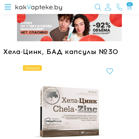
0
Хела-Цинк, БАД капсулы №30
Скидка