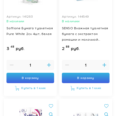
Артикул: 141263
Артикул: 144549
В наличии
В наличии
Soffione Бумага туалетная
SENSO Влажная туалетная
Pure White 2сл 4шт, белая
бумага с экстрактом
ромашки и молочной
кислотой 100 шт
48
88
3
руб.
2
руб.
В корзину
В корзину
Купить в 1 клик
Купить в 1 клик