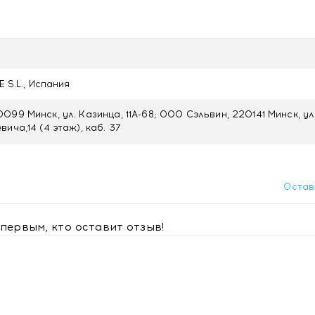
E S.L., Испания
99 Минск, ул. Казинца, 11А-68; ООО Сэльвин, 220141 Минск, ул
ича,14 (4 этаж), каб. 37
Остав
первым, кто оставит отзыв!