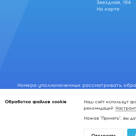
Звездная, 19А
На карте
Номера уполномоченных рассматривать обра
лиц: Минский районный исполнительный комитет
Обработка файлов cookie
Наш сайт использут фа
Номер и адрес электронной почты лица, упо
рекомндаций.
Настроит
законодательством о защите прав потребител
Нажав "Принять", вы д
2026 ©
Интернет-магазин космети
Отклонить