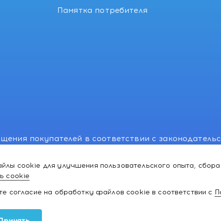
Памятка потребителя
щения покупателей в соответствии с законодатель
, отдел торговли и услуг: +375 17 270-29-14, +375 1
йлы cookie для улучшения пользовательского опыта, сбора
лномоченного рассматривать обращения покупателе
ь cookie
ей:766-55-88 (для всех мобильных операторов), info
ате согласие на обработку файлов cookie в соответствии с
П
ки и товаров для
Принять