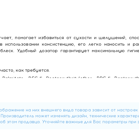
гчает, помогает избавиться от сухости и шелушений, спо
в использовании консистенцию, его легко наносить и ра
 блеск. Удобный дозатор гарантирует максимальную гиги
часто, как требуется.
almitate, PEG-5 Pentaerythritylether, PPG-5 Pentaerythr
m Parkii Butter, VP/Hexadecane Copolymer, Hexyldecanol, Gly
Moschata Seed Oil, Parfum, Cetylhydroxyproline Palmitamide, 
copherol, Ascorbyl Palmitate, Aqua, Stearic Acid.