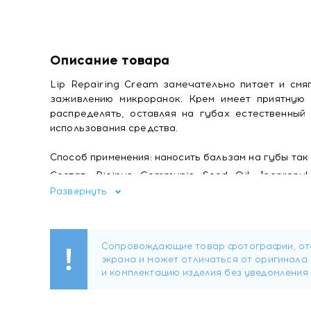
Описание товара
Lip Repairing Cream замечательно питает и смя
заживлению микроранок. Крем имеет приятную 
распределять, оставляя на губах естественный
использования средства.
Способ применения: наносить бальзам на губы так 
Состав: Ricinus Communis Seed Oil, Isopropyl P
Gydrogenated Castor Oil, Ozokerite, Butyrospermu
Развернуть
Sterols, Cera Alba, Cetearyl Ethylhexanoate, Rosa 
Brassica Campestris Sterols, Tocopheryl Acetate, To