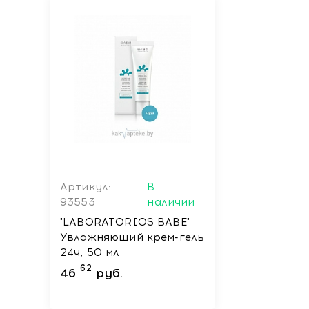
Артикул:
В
93553
наличии
"LABORATORIOS BABE"
Увлажняющий крем-гель
24ч, 50 мл
62
46
руб.