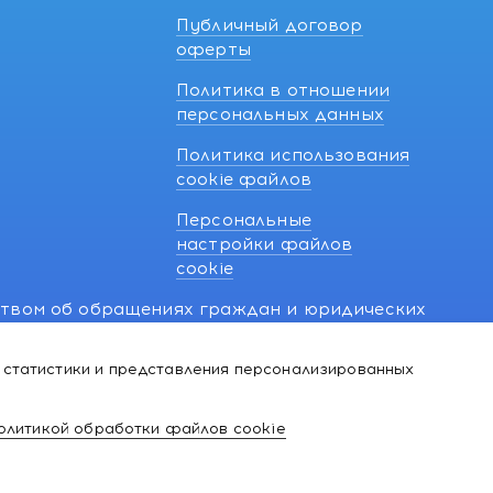
Публичный договор
оферты
Политика в отношении
персональных данных
Политика использования
cookie файлов
Персональные
настройки файлов
cookie
ством об обращениях граждан и юридических
7 270 33 26.
 статистики и представления персонализированных
й о нарушении их прав, предусмотренных
@kakvapteke.by
олитикой обработки файлов cookie