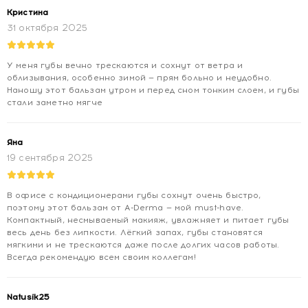
Кристина
31 октября 2025
У меня губы вечно трескаются и сохнут от ветра и
облизывания, особенно зимой — прям больно и неудобно.
Наношу этот бальзам утром и перед сном тонким слоем, и губы
стали заметно мягче
Яна
19 сентября 2025
В офисе с кондиционерами губы сохнут очень быстро,
поэтому этот бальзам от A-Derma — мой must-have.
Компактный, несмываемый макияж, увлажняет и питает губы
весь день без липкости. Лёгкий запах, губы становятся
мягкими и не трескаются даже после долгих часов работы.
Всегда рекомендую всем своим коллегам!
Natusik25