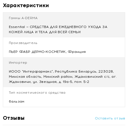
образуют прозрачную, неблестящую защитную пленку –
Характеристики
губы выглядят естественно.
Гаммы A-DERMA
Купить A-DERMA Бальзам для губ 4 г в Минске с
Essential — СРЕДСТВА ДЛЯ ЕЖЕДНЕВНОГО УХОДА ЗА
доставкой
КОЖЕЙ ЛИЦА И ТЕЛА ДЛЯ ВСЕЙ СЕМЬИ
Производитель
ПЬЕР ФАБР ДЕРМО-КОСМЕТИК, Франция
Импортер
ИООО "Интерфармакс", Республика Беларусь, 223028,
Минская область, Минский район, Ждановичский с/с, аг.
Ждановичи, ул. Звездная, д. 19а-5, пом. 5-2
Тип косметического средства
бальзам
Отзывы
Оставить отзыв