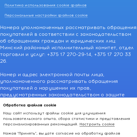
Политика использования cookie файлов
Персональные настройки файлов cookie
Номера уполномоченных рассматривать обращения
покупателей в соответствии с законодательством
об обращениях граждан и юридических лиц:
Минский районный исполнительный комитет, отдел
торговли и услуг: +375 17 270-29-14, +375 17 270 33
26.
Номер и адрес электронной почты лица,
уполномоченного рассматривать обращения
покупателей о нарушении их прав,
предусмотренных законодательством о защите
прав потребителей:766-55-88 (для всех мобильных
Обработка файлов cookie
операторов), info@kakvapteke.by
Наш сайт использут файлы cookie для улучшения
пользовательского опыта, сбора статистики и представления
персонализированных рекомндаций.
Настроить cookie
Нажав "Принять", вы дате согласие на обработку файлов