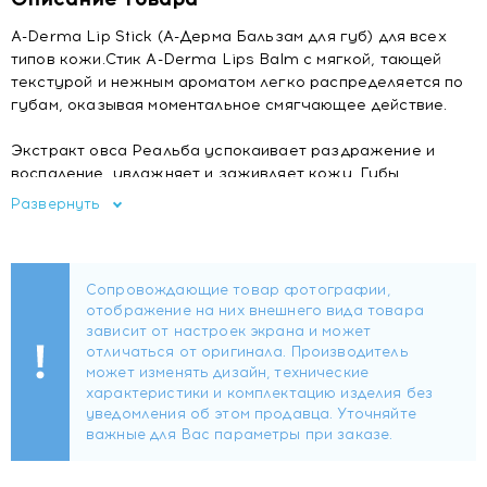
A-Derma Lip Stick (А-Дерма Бальзам для губ) для всех
типов кожи.Стик A-Derma Lips Balm с мягкой, тающей
текстурой и нежным ароматом легко распределяется по
губам, оказывая моментальное смягчающее действие.
Экстракт овса Реальба успокаивает раздражение и
воспаление, увлажняет и заживляет кожу. Губы
становятся мягкими, прекращается шелушение,
Развернуть
затягиваются даже глубокие трещины. Эластичная
матовая пленка из натуральных восков в течение 6 часов
защищает их от вредного воздействия жары, мороза,
ветра.
Активные компоненты:
экстракт овса сорта Реальба
восстанавливает здоровую структуру кожи, делает губы
мягкими, устраняет шелушениемасло ши и касторовое
масло смягчают, питают и увлажняют кожу,
восстанавливают липидный слойвитамин Е ускоряет
заживление повреждений, повышает эластичность кожи,
блокирует свободные радикалынатуральные воски