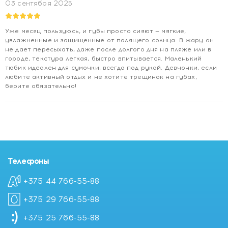
03 сентября 2025
Уже месяц пользуюсь, и губы просто сияют — мягкие,
увлажненные и защищенные от палящего солнца. В жару он
не дает пересыхать, даже после долгого дня на пляже или в
городе, текстура легкая, быстро впитывается. Маленький
тюбик идеален для сумочки, всегда под рукой. Девчонки, если
любите активный отдых и не хотите трещинок на губах,
берите обязательно!
Телефоны
+375 44 766-55-88
+375 29 766-55-88
+375 25 766-55-88