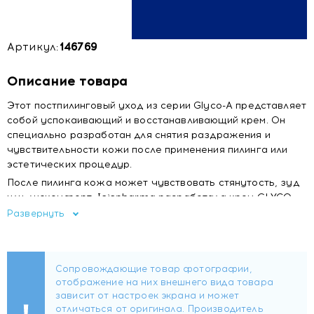
Артикул:
146769
Описание товара
Этот постпилинговый уход из серии Glyco-A представляет
собой успокаивающий и восстанавливающий крем. Он
специально разработан для снятия раздражения и
чувствительности кожи после применения пилинга или
эстетических процедур.
После пилинга кожа может чувствовать стянутость, зуд
или дискомфорт. Isispharma разработала крем GLYCO-
A® Post Peeling Cream со специально разработанной
Развернуть
формулой для мгновенного ощущения комфорта. Это
восстанавливающее средство, богатое смягчающим
хлопковым маслом, успокаивает и уважает кожу
благодаря своему физиологическому pH. Он продлевает
действие пилинга благодаря восстанавливающим и
реструктурирующим активным ингредиентам.