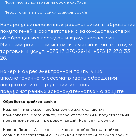
Политика использования cookie файлов
Персональные настройки файлов cookie
Номера уполномоченных рассматривать обращения
покупателей в соответствии с законодательством
об обращениях граждан и юридических лиц:
Минский районный исполнительный комитет, отдел
торговли и услуг: +375 17 270-29-14, +375 17 270 33
26.
Номер и адрес электронной почты лица,
уполномоченного рассматривать обращения
покупателей о нарушении их прав,
предусмотренных законодательством о защите
прав потребителей:766-55-88 (для всех мобильных
Обработка файлов cookie
операторов), info@kakvapteke.by
Наш сайт использут файлы cookie для улучшения
пользовательского опыта, сбора статистики и представления
персонализированных рекомндаций.
Настроить cookie
Нажав "Принять", вы дате согласие на обработку файлов
cookie в соответствии с
Политикой обработки файлов cookie