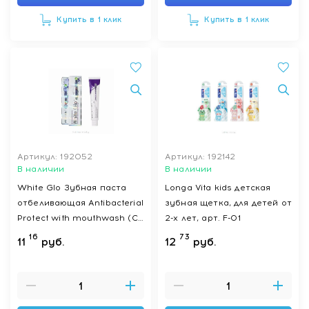
Купить в 1 клик
Купить в 1 клик
Артикул: 192052
Артикул: 192142
В наличии
В наличии
White Glo Зубная паста
Longa Vita kids детская
отбеливающая Antibacterial
зубная щетка, для детей от
Protect with mouthwash (С
2-х лет, арт. F-01
антибактериальным
16
73
11
руб.
12
руб.
эффектом и
ополаскивателем) 100 г