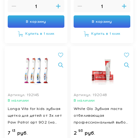
В корзину
В корзину
Купить в 1 клик
Купить в 1 клик
Артикул: 192145
Артикул: 192048
В наличии
В наличии
Longa Vita for kids зубная
White Glo Зубная паста
щетка для детей от 3х лет
отбеливающая
Paw Patrol арт 902 (на
профессиональный выбор
присоске)
(professional choice) 24 г
13
93
7
руб.
2
руб.