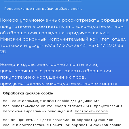
Персональные настройки файлов cookie
Номера уполномоченных рассматривать обращения
покупателей в соответствии с законодательством
об обращениях граждан и юридических лиц:
Минский районный исполнительный комитет, отдел
торговли и услуг: +375 17 270-29-14, +375 17 270 33
26.
Номер и адрес электронной почты лица,
уполномоченного рассматривать обращения
покупателей о нарушении их прав,
предусмотренных законодательством о защите
прав потребителей:766-55-88 (для всех мобильных
Обработка файлов cookie
операторов), info@kakvapteke.by
Наш сайт использут файлы cookie для улучшения
пользовательского опыта, сбора статистики и представления
персонализированных рекомндаций.
Настроить cookie
Нажав "Принять", вы дате согласие на обработку файлов
cookie в соответствии с
Политикой обработки файлов cookie