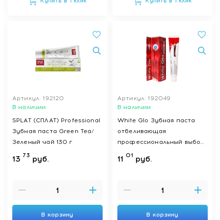
Купить в 1 клик
Купить в 1 клик
Артикул: 192120
Артикул: 192049
В наличии
В наличии
SPLAT (СПЛАТ) Professional
White Glo Зубная паста
Зубная паста Green Tea/
отбеливающая
Зеленый чай 130 г
профессиональный выбор
(professional choice) 100 г
73
01
13
руб.
11
руб.
В корзину
В корзину