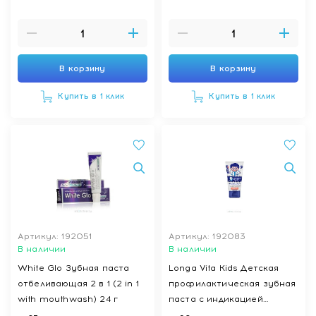
В корзину
В корзину
Купить в 1 клик
Купить в 1 клик
Артикул: 192051
Артикул: 192083
В наличии
В наличии
White Glo Зубная паста
Longa Vita Kids Детская
отбеливающая 2 в 1 (2 in 1
профилактическая зубная
with mouthwash) 24 г
паста с индикацией
зубного налёта 50 г