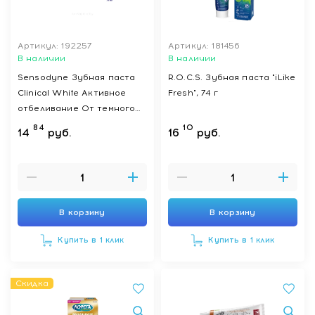
Артикул: 192257
Артикул: 181456
В наличии
В наличии
Sensodyne Зубная паста
R.O.C.S. Зубная паста "iLike
Clinical White Активное
Fresh", 74 г
отбеливание От темного
налета 75 мл
84
10
14
руб.
16
руб.
В корзину
В корзину
Купить в 1 клик
Купить в 1 клик
Скидка