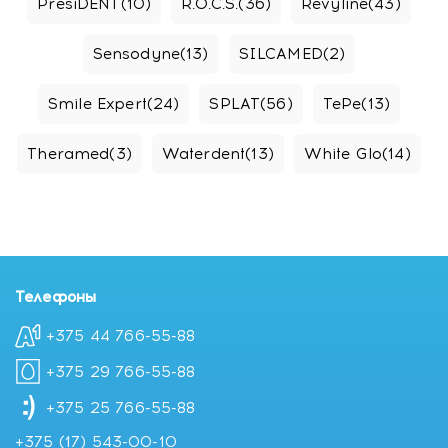
PresiDENT
(10)
R.O.C.S.
(36)
Revyline
(43)
Sensodyne
(13)
SILCAMED
(2)
Smile Expert
(24)
SPLAT
(56)
TePe
(13)
Theramed
(3)
Waterdent
(13)
White Glo
(14)
Телефоны
+375 44 766-55-88
+375 29 766-55-88
+375 25 766-55-88
+375 (17) 543-00-10