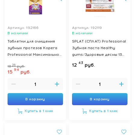
Артикул: 192166
Артикул: 192119
В наличии
В наличии
Таблетки для очищения
SPLAT (СПЛАТ) Professional
зубных протезов Корега
Зубная паста Healthy
Professional Максимальное
gums/Здоровые десны 130
Очищение (30 таблеток в
г
43
12
руб.
28
18
руб.
уп.)
94
15
руб.
В корзину
В корзину
Купить в 1 клик
Купить в 1 клик