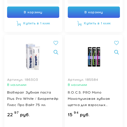
В корзину
В корзину
Купить в 1 клик
Купить в 1 клик
Артикул: 186303
Артикул: 185584
В наличии
В наличии
BioRepair Зубная паста
R.O.C.S. PRO Mono
Plus Pro White / Биорепейр
Монопучковая зубная
Плюс Про Вайт 75 мл
щетка для взрослых
(мягкая)
97
94
22
руб.
15
руб.