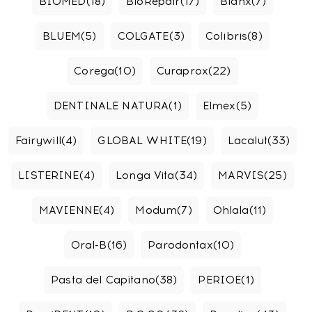
BIOMED
(18)
BioRepair
(17)
Blanx
(7)
BLUEM
(5)
COLGATE
(3)
Colibris
(8)
Corega
(10)
Curaprox
(22)
DENTINALE NATURA
(1)
Elmex
(5)
Fairywill
(4)
GLOBAL WHITE
(19)
Lacalut
(33)
LISTERINE
(4)
Longa Vita
(34)
MARVIS
(25)
MAVIENNE
(4)
Modum
(7)
Ohlala
(11)
Oral-B
(16)
Parodontax
(10)
Pasta del Capitano
(38)
PERIOE
(1)