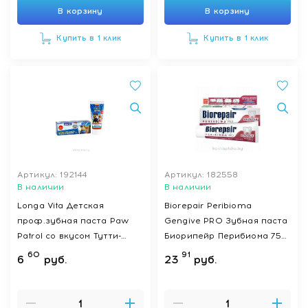
В корзину
В корзину
Купить в 1 клик
Купить в 1 клик
Артикул: 192144
Артикул: 182558
В наличии
В наличии
Longa Vita Детская
Biorepair Peribioma
проф.зубная паста Paw
Gengive PRO Зубная паста
Patrol со вкусом Тутти-
Биорипейр Перибиома 75
Фрутти, д/детей от 3-х
мл
60
91
6
руб.
23
руб.
лет, 75 г