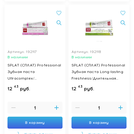
Артикул: 192117
Артикул: 192118
В наличии
В наличии
SPLAT (СПЛАТ) Professional
SPLAT (СПЛАТ) Professional
Зубная паста
Зубная паста Long-lasting
Ultracomplex/
Freshness/Длительная
Ультракомплекс 130 г
свежеть 130 г
43
43
12
руб.
12
руб.
В корзину
В корзину