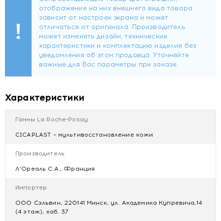
невидимый несмываемый барьер.
Текстура крема быстро впитывается не оставляя следов,
позволяет возобновить свою деятельность сразу после
нанесения.
Рекомендации по использованию: наносить на кожу рук
так часто, как это необходимо. Позволяет возобновить
свою деятельность сразу после нанесения.
Характеристики
Гаммы La Roche-Posay
CICAPLAST – мультивосстановление кожи
Производитель
Л'Ореаль С.А., Франция
Импортер
ООО Сэльвин, 220141 Минск, ул. Академика Купревича,14
(4 этаж), каб. 37