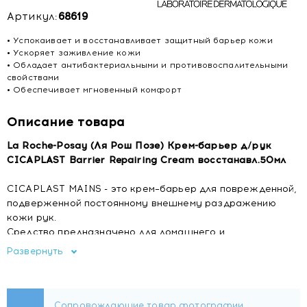
Артикул:
68619
• Успокаивает и восстанавливает защитный барьер кожи
• Ускоряет заживление кожи
• Обладает антибактериальными и противовоспалительными
свойствами
• Обеспечивает мгновенный комфорт
Описание товара
La Roche-Posay (Ля Рош Позе) Крем-барьер д/рук
CICAPLAST Barrier Repairing Cream восстанавл.50мл
CICAPLAST MAINS - это крем–барьер для поврежденной,
подверженной постоянному внешнему раздражению
кожи рук.
Средство предназначено для домашнего и
профессионального использования.
Развернуть
Крем-барьер благодаря Ниацинамиду 4% успокаивает и
восстанавливает защитный барьер кожи.
30% глицерин защищает, увлажняет и обеспечивает