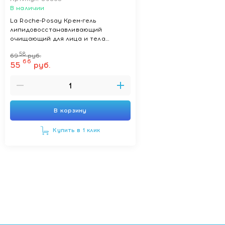
В наличии
La Roche-Posay Крем-гель
липидовосстанавливающий
очищающий для лица и тела
младенцев, детей и взрослых
58
69
руб.
Lipikar Syndet АP+ 200мл
66
55
руб.
В корзину
Купить в 1 клик