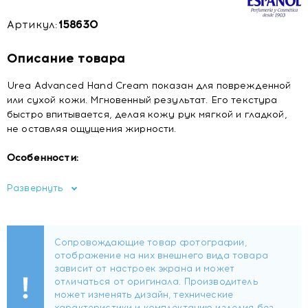
Артикул:
158630
Описание товара
Urea Advanced Hand Cream показан для поврежденной
или сухой кожи. Мгновенный результат. Его текстура
быстро впитывается, делая кожу рук мягкой и гладкой,
не оставляя ощущения жирности.
Особенности:
20% мочевины.
Развернуть
Ультра увлажнение.
Гладкость.
Ежедневное использование.
Подходит для веганов.
Состав
Aqua (water), Urea, Paraffinum liquidum, Dimethicone,