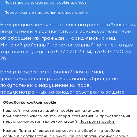
Политика использования cookie файлов
Персональные настройки файлов cookie
Номера уполномоченных рассматривать обращения
покупателей в соответствии с законодательством
об обращениях граждан и юридических лиц:
Минский районный исполнительный комитет, отдел
торговли и услуг: +375 17 270-29-14, +375 17 270 33
26.
Номер и адрес электронной почты лица,
уполномоченного рассматривать обращения
покупателей о нарушении их прав,
предусмотренных законодательством о защите
прав потребителей:766-55-88 (для всех мобильных
Обработка файлов cookie
операторов), info@kakvapteke.by
Наш сайт использут файлы cookie для улучшения
пользовательского опыта, сбора статистики и представления
персонализированных рекомндаций.
Настроить cookie
Нажав "Принять", вы дате согласие на обработку файлов
cookie в соответствии с
Политикой обработки файлов cookie