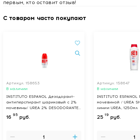
первым, кто оставит отзыв!
С товаром часто покупают
Артикул: 158653
Артикул: 158647
В наличии
В наличии
INSTITUTO ESPANOL Дезодорант-
INSTITUTO ESPANOL Г
антиперспирант шариковый c 2%
мочевиной / UREA 
мочевины/ UREA 2% DESODORANTE
линии UREA, 1250мл
ANTITRANSPIRANTE ROLL ON линии
95
19
16
руб.
25
руб.
UREA, 75мл