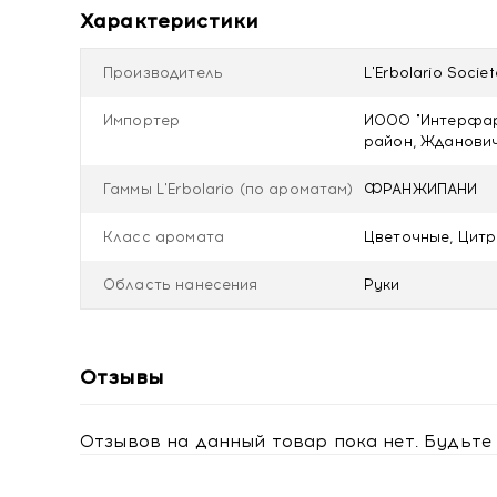
Aqua (Water), Glycerin, Plumeria rubra flower/leaf/
Характеристики
Polyglyceryl-3 dicitrate/stearate , Sodium stearoy
Hydrogenated castor oil, Sodium anisate, Citric ac
Производитель
L'Erbolario Societ
(Sunflower) seed oil, Plumeria rubra flower/leaf/s
sorbate, Linalool, Sodium chloride, Rosmarinus off
Импортер
ИООО "Интерфарм
Hydroxycitronellal, Citronellol, Geraniol
район, Ждановичс
Гаммы L'Erbolario (по ароматам)
ФРАНЖИПАНИ
Класс аромата
Цветочные, Цит
Область нанесения
Руки
Отзывы
Отзывов на данный товар пока нет. Будьте 