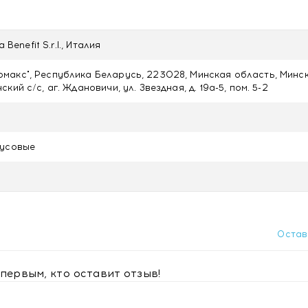
stem water, Cetearyl alcohol, Ricinus communis (Castor) seed 
l glutamate, Parfum (Fragrance), Sodium levulinate, Sodium be
id, Tocopherol, Copernica cerifera (Carnauba) wax, Helianthus
а Benefit S.r.l., Италия
tem extract, Brassica campestris (Rapeseed) seed oil, Potassi
icinalis (Rosemary) leaf extract, Limonene, Coumarin,
акс", Республика Беларусь, 223028, Минская область, Минс
кий с/с, аг. Ждановичи, ул. Звездная, д. 19а-5, пом. 5-2
русовые
Остав
первым, кто оставит отзыв!