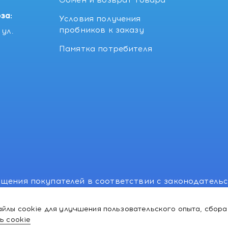
Обмен и возврат товара
за:
Условия получения
пробников к заказу
ул.
Памятка потребителя
щения покупателей в соответствии с законодатель
, отдел торговли и услуг: +375 17 270-29-14, +375 1
йлы cookie для улучшения пользовательского опыта, сбора
лномоченного рассматривать обращения покупателе
ь cookie
ей:766-55-88 (для всех мобильных операторов), info