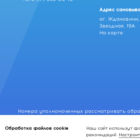
Адрес самовыво
аг. Ждановичи, 
Звездная, 19А
На карте
Номера уполномоченных рассматривать обра
лиц: Минский районный исполнительный комитет
Обработка файлов cookie
Наш сайт использут фа
Номер и адрес электронной почты лица, упо
рекомндаций.
Настроит
законодательством о защите прав потребител