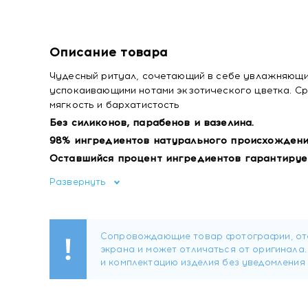
Описание товара
Чудесный ритуал, сочетающий в себе увлажняющи
успокаивающими нотами экзотического цветка. Ср
мягкость и бархатистость
Без силиконов, парабенов и вазелина.
98% ингредиентов натурального происхожден
Оставшийся процент ингредиентов гарантирует
100% перерабатываемая упаковка.
Развернуть
Активные компоненты:
Экстракт и дистиллят франжипани
Касторовое масло
Витамин Е из соевых бобов.
Применение:
Нанесите, массируя, небольшое количество бальза
Состав: