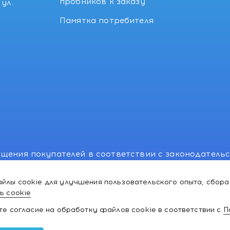
пробников к заказу
ул.
Памятка потребителя
щения покупателей в соответствии с законодатель
, отдел торговли и услуг: +375 17 270-29-14, +375 1
йлы cookie для улучшения пользовательского опыта, сбора
лномоченного рассматривать обращения покупателе
ь cookie
ей:766-55-88 (для всех мобильных операторов), info
ате согласие на обработку файлов cookie в соответствии с
П