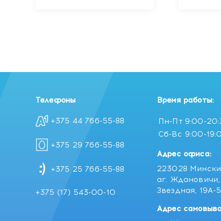
DESODORANTE
линии A
ANTITRANSPIRANTE
ROLL ON линии AVENA,
75мл
Телефоны
Время работы:
+375 44 766-55-88
Пн-Пт
9:00-20
Сб-Вс
9:00-19:
+375 29 766-55-88
Адрес офиса:
223028 Мински
+375 25 766-55-88
аг. Ждановичи, 
Звездная, 19А-
+375 (17) 543-00-10
Адрес самовыво