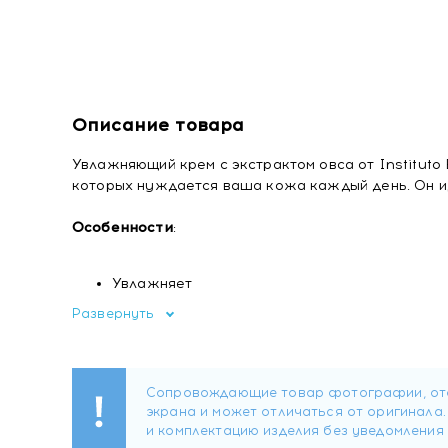
Описание товара
Увлажняющий крем с экстрактом овса от Instituto 
которых нуждается ваша кожа каждый день. Он ид
Особенности
:
Увлажняет
Питает
Развернуть
Дарит гладкость
Восстанавливает эластичность
Подходит для веганов
Состав
Aqua (water), Paraffinum liquidum, Propylene glycol