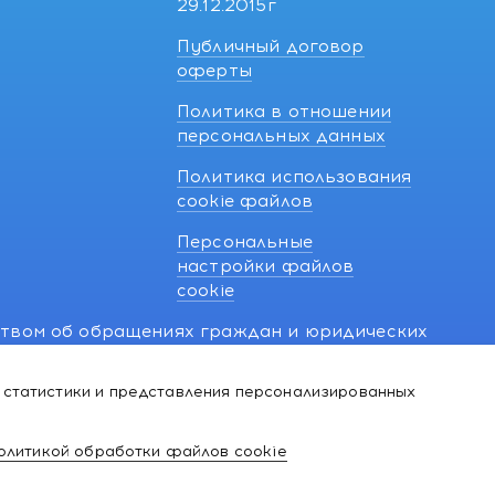
29.12.2015г
Публичный договор
оферты
Политика в отношении
персональных данных
Политика использования
cookie файлов
Персональные
настройки файлов
cookie
ством об обращениях граждан и юридических
7 270 33 26.
 статистики и представления персонализированных
й о нарушении их прав, предусмотренных
@kakvapteke.by
олитикой обработки файлов cookie