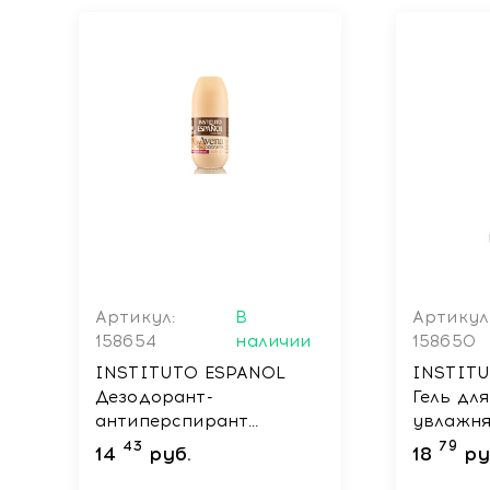
Артикул:
В
Артикул
158654
наличии
158650
INSTITUTO ESPANOL
INSTIT
Дезодорант-
Гель дл
антиперспирант
увлажн
шариковый с
протеин
43
79
14
руб.
18
ру
экстрактом овса /
AVENA 