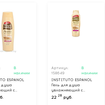
:
В
Артикул:
В
наличии
158649
наличии
UTO ESPANOL
INSTITUTO ESPANOL
я душа
Гель для душа
яющий с
увлажняющий с
ами овса /
протеинами овса /
28
б.
22
руб.
SHOWER GEL
AVENA SHOWER GEL