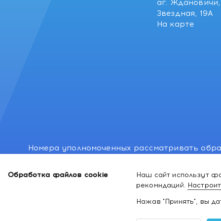
аг. Ждановичи, 
Звездная, 19А
На карте
Номера уполномоченных рассматривать обра
лиц: Минский районный исполнительный комитет
Обработка файлов cookie
Наш сайт использут фа
Номер и адрес электронной почты лица, упо
рекомндаций.
Настроит
законодательством о защите прав потребител
Нажав "Принять", вы д