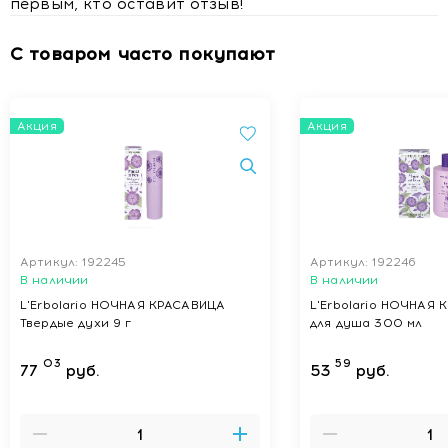
первым, кто оставит отзыв!
С товаром часто покупают
Акция
Акция
Артикул: 192245
Артикул: 192246
В наличии
В наличии
L'Erbolario НОЧНАЯ КРАСАВИЦА
L'Erbolario НОЧНАЯ 
Твердые духи 9 г
для душа 300 мл
03
59
77
руб.
53
руб.