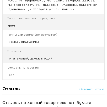
EUGENOL, GERANIOL, GERANYL ACETATE, JUNIPERUS
ИООО "Интерфармакс", Республика Беларусь, 223028,
VIRGINIANA OIL, LIMONENE, LINALOOL, LINALYL
Минская область, Минский район, Ждановичский с/с, аг.
Ждановичи, ул. Звездная, д. 19а-5, пом. 5-2
ACETATE, PINENE, POGOSTEMON CABLIN OIL, ROSE
KETONES, TETRAMETHYL
Тип косметического средства
ACETYLOCTAHYDRONAPHTHALENES, BENZYL ALCOHOL,
DEHYDROACETIC ACID, POTASSIUM SORBATE, SODIUM
крем
BENZOATE
Гаммы L'Erbolario (по ароматам)
Купить L'Erbolario НОЧНАЯ КРАСАВИЦА
НОЧНАЯ КРАСАВИЦА
Парфюмированный крем для тела 250 мл с доставкой в
Минске
Эффект
питательный, увлажняющий
Область нанесения
Тело
Отзывы
Оставить отзыв
Отзывов на данный товар пока нет. Будьте