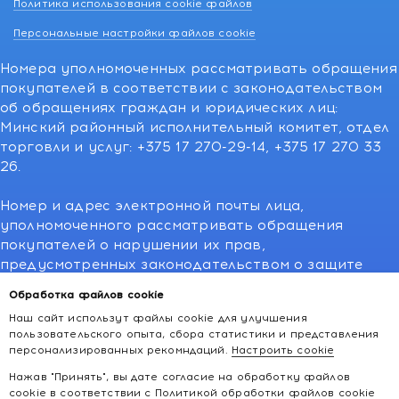
Политика использования cookie файлов
Персональные настройки файлов cookie
Номера уполномоченных рассматривать обращения
покупателей в соответствии с законодательством
об обращениях граждан и юридических лиц:
Минский районный исполнительный комитет, отдел
торговли и услуг: +375 17 270-29-14, +375 17 270 33
26.
Номер и адрес электронной почты лица,
уполномоченного рассматривать обращения
покупателей о нарушении их прав,
предусмотренных законодательством о защите
прав потребителей:766-55-88 (для всех мобильных
Обработка файлов cookie
операторов), info@kakvapteke.by
Наш сайт использут файлы cookie для улучшения
пользовательского опыта, сбора статистики и представления
персонализированных рекомндаций.
Настроить cookie
Нажав "Принять", вы дате согласие на обработку файлов
cookie в соответствии с
Политикой обработки файлов cookie