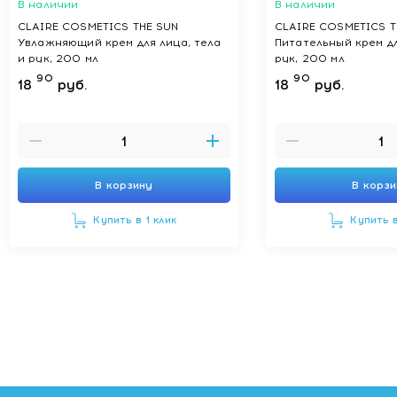
В наличии
В наличии
CLAIRE COSMETICS THE SUN
CLAIRE COSMETICS T
Увлажняющий крем для лица, тела
Питательный крем дл
и рук, 200 мл
рук, 200 мл
90
90
18
руб.
18
руб.
В корзину
В корз
Купить в 1 клик
Купить в