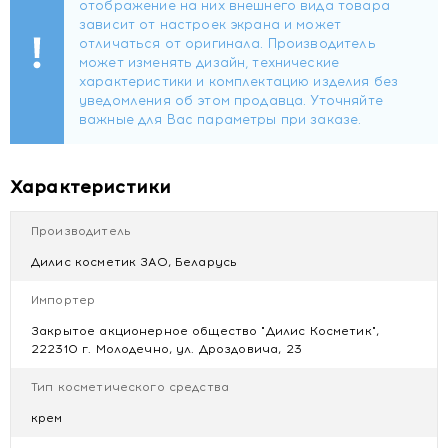
Состав:
Aqua, Glycerin, Cetearyl Alcohol, Ethylhexyl
Stearate, Glyceryl Stearate, Caprylic/Capric Triglyceride,
Olea Europaea Fruit Oil, Ceteareth-25, Ammonium
Polyacryloyldimethyl Taurate, Phenoxyethanol, Tapioca
Starch, Sodium Polyacrylate, Panthenol, Allantoin, Aloe
Вarbadensis Leaf Juice, Polymethylsilsesquioxane,
Ethylhexylglycerin, Parfum, Вenzyt Salicylate, Citronellol,
Alpha-lsomethyt lonone, Hexyl Cinnamal, Limonene,
Linalool.
Характеристики
Производитель
Дилис косметик ЗАО, Беларусь
Импортер
Закрытое акционерное общество "Дилис Косметик",
222310 г. Молодечно, ул. Дроздовича, 23
Тип косметического средства
крем