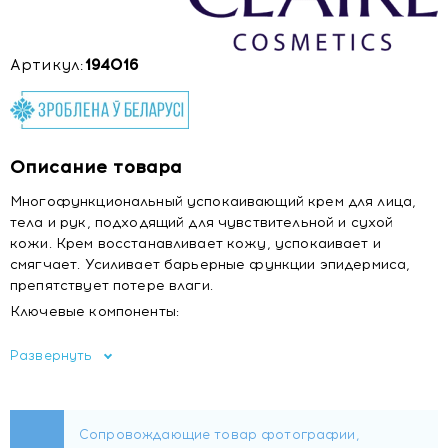
Артикул:
194016
Описание товара
Многофункциональный успокаивающий крем для лица,
тела и рук, подходящий для чувствительной и сухой
кожи. Крем восстанавливает кожу, успокаивает и
смягчает. Усиливает барьерные функции эпидермиса,
препятствует потере влаги.
Ключевые компоненты:
— Алоэ вера успокаивает, увлажняет и снимает
Развернуть
раздражение, способствует регенерации кожи.
— Масло Оливы смягчает кожу, ускоряет регенерацию
клеток и образует защитный слой для удержания влаги в
клетках.