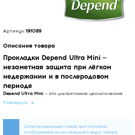
Артикул:
191089
Описание товара
Прокладки Depend Ultra Mini —
незаметная защита при лёгком
недержании и в послеродовом
периоде
Depend Ultra Mini
— это ультратонкие урологические
прокладки, разработанные специально для женщин,
Развернуть
сталкивающихся с капельным или лёгким недержанием
мочи, а также для использования в послеродовом
восстановительном периоде.
Несмотря на компактные размеры, они обеспечивают
максимальную надёжность, благодаря инновационной