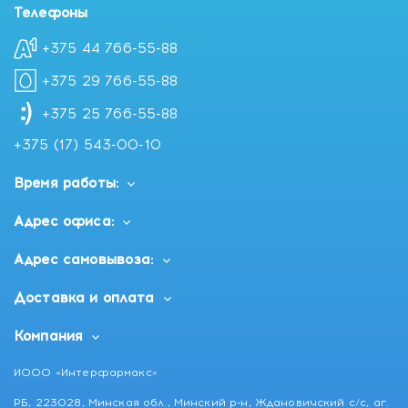
Телефоны
невидимый щит уверенности, который позволяет
чувствовать себя свободно, независимо от
+375 44 766-55-88
обстоятельств.
Купить Depend Впитывающие прокладки для взрослых
+375 29 766-55-88
для женщин Mini (Депенд Мини), 14 шт с доставкой в
+375 25 766-55-88
Минске и по Беларуси
+375 (17) 543-00-10
Время работы:
Адрес офиса:
Адрес самовывоза:
Доставка и оплата
Компания
ИООО «Интерфармакс»
РБ, 223028, Минская обл., Минский р-н, Ждановичский с/с, аг.