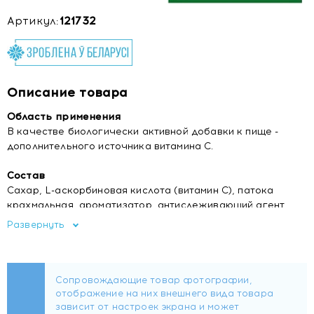
Артикул:
121732
Описание товара
Область применения
В качестве биологически активной добавки к пище -
дополнительного источника витамина С.
Состав
Сахар, L-аскорбиновая кислота (витамин С), патока
крахмальная, ароматизатор, антислеживающий агент
(тальк), краситель (хинолиновый желтый Е104), воск
Развернуть
пчелиный (глазирователь), масло растительное.
Содержит краситель, который может оказывать
отрицательное влияние на активность и внимание
детей.