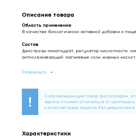
Описание товара
Область применения
В качестве биологически активной добавки к пище
Состав
Декстрозы моногидрат, регулятор кислотности: ли
антислеживающий: магниевые соли жирных кислот,
Форма выпуска
Развернуть
Таблетки массой по 2200 мг.
Содержание биологически активных веществ в 
• витамин С - 7 мг.
Рекомендации по применению
Взрослым рассасывать или разжевывать до 5 таблет
лет до 4 таблеток в день во время еды. Продолжит
Перед применением рекомендуется проконсультир
Характеристики
Перед применением БАД к пище детьми рекомендуе