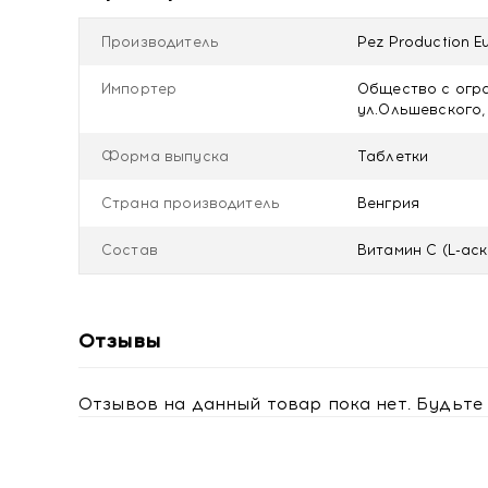
принимать БАД к пище по согласованию и под наб
Не является лекарственным средством.
Производитель
Pez Production Eu
Противопоказания
Импортер
Общество с огра
Индивидуальная непереносимость компонентов, б
ул.Ольшевского, 
сахарный диабет, избыточная масса тела.
Форма выпуска
Таблетки
Условия хранения
Хранить в оригинальной упаковке, в сухом, защищ
Страна производитель
Венгрия
Состав
Витамин С (L-ас
Отзывы
Отзывов на данный товар пока нет. Будьте 