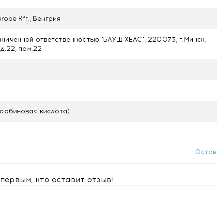
людением врача педиатра.
rope Kft., Венгрия
ниченной ответственностью "БАУШ ХЕЛС", 220073, г.Минск,
еременность, кормление грудью, нарушение углеводного об
д.22, пом.22
енном от света месте при температуре не выше +25 °С.
корбиновая кислота)
Остав
первым, кто оставит отзыв!