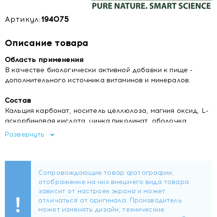
Артикул:
194075
Описание товара
Область применения
В качестве биологически активной добавки к пище -
дополнительного источника витаминов и минералов.
Состав
Кальция карбонат, носитель целлюлоза, магния оксид, L-
аскорбиновая кислота, цинка пиколинат, оболочка
таблетки (носитель гидроксипропилметилцеллюлоза,
Развернуть
красители: Е171, E172, E101), железа фумарат,
стабилизатор кроскарамеллоза, никотинамид, D-альфа-
токоферол, марганца сульфат, меди глюконат,
стабилизатор магния стеарат, D-пантотенат кальция,
холекальциферол, бета-каротин, антислёживающий
агент диоксид кремния, йодид калия, тиамина
гидрохлорид, ретинола ацетат, пиридоксин гидрохлорид,
натрия фторид, рибофлавин, селенит натрия безводный,