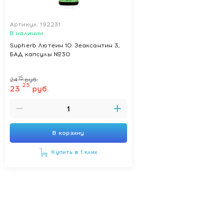
Условия хранения
Артикул: 192231
Хранить при температуре не выше 25 °C, в сухом месте,
В наличии
защищенном от воздействия тепла, света и влаги.
Supherb Лютеин 10 Зеаксантин 3,
Беречь от детей.
БАД капсулы №30
15
24
руб.
25
23
руб.
В корзину
Купить в 1 клик