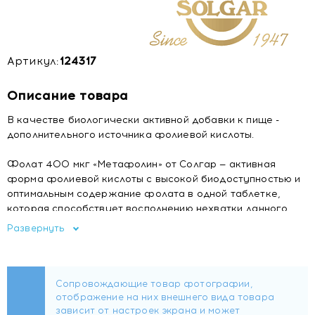
Артикул:
124317
Описание товара
В качестве биологически активной добавки к пище -
дополнительного источника фолиевой кислоты.
Фолат 400 мкг «Метафолин» от Солгар — активная
форма фолиевой кислоты с высокой биодоступностью и
оптимальным содержание фолата в одной таблетке,
которая способствует восполнению нехватки данного
нутриента в организме.
Развернуть
Состав
Metafoline (гидроксипропилметилцеллюлоза (носитель),
L-метилфолат кальция), микрокристаллическая
целлюлоза (носитель), маннит (подсластитель),
стеариновая кислота (носитель), диоксид кремния