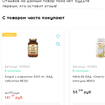
Отзывов на данный товар пока нет. Будьте
Индивидуальная непереносимость компонентов продукта.
первым, кто оставит отзыв!
Не рекомендуется применение продукта лицам моложе
18 лет.
С товаром часто покупают
Купить Solgar (Соглар) БАД Фолат 400 мкг "Метафолин"
таблетки №50 с доставкой в Минске
Скидка
Артикул: 153822
Артикул: 162150
В наличии
В наличии
Solgar L-карнитин 500 мг, БАД
MAXLER БАД «Омега-
таблетки №30
капсулы №60
08
53
руб.
68
157
руб.
91
141
руб.