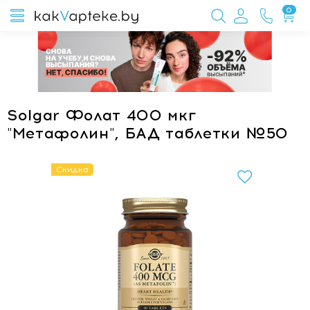
0
Solgar Фолат 400 мкг
"Метафолин", БАД таблетки №50
Скидка