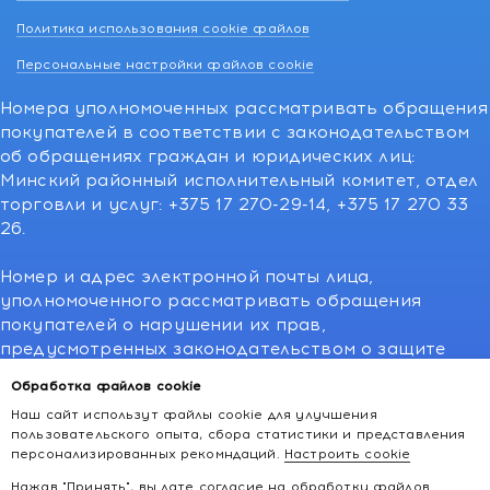
Политика использования cookie файлов
Персональные настройки файлов cookie
Номера уполномоченных рассматривать обращения
покупателей в соответствии с законодательством
об обращениях граждан и юридических лиц:
Минский районный исполнительный комитет, отдел
торговли и услуг: +375 17 270-29-14, +375 17 270 33
26.
Номер и адрес электронной почты лица,
уполномоченного рассматривать обращения
покупателей о нарушении их прав,
предусмотренных законодательством о защите
прав потребителей:766-55-88 (для всех мобильных
Обработка файлов cookie
операторов), info@kakvapteke.by
Наш сайт использут файлы cookie для улучшения
пользовательского опыта, сбора статистики и представления
персонализированных рекомндаций.
Настроить cookie
Нажав "Принять", вы дате согласие на обработку файлов