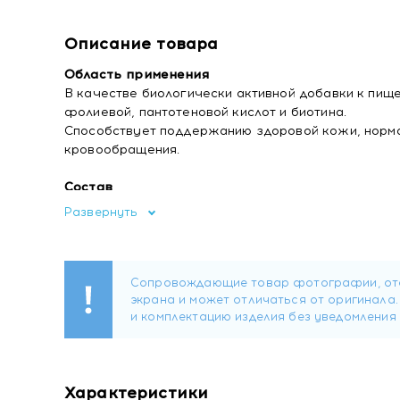
Описание товара
Область применения
В качестве биологически активной добавки к пище 
фолиевой, пантотеновой кислот и биотина.
Способствует поддержанию здоровой кожи, норма
кровообращения.
Состав
Агент антислеживающий микрокристаллическая цел
Развернуть
(пантотеновая кислота), покрытие (глазировател
магния, тальк, глазирователь полиэтиленгликоль,
сорбитан моноолеат (полисорбат 80)); агент ант
В6), цианокобаламин (витамин В12), рибофлавин (
кроссвязанная, тиамин гидрохлорид (тиамин (вита
птероилмоноглутаминовая кислота (фолат), D-биоти
Форма выпуска
Таблетки массой 190 мг.
Характеристики