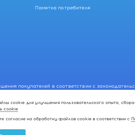
Памятка потребителя
щения покупателей в соответствии с законодатель
, отдел торговли и услуг: +375 17 270-29-14, +375 1
йлы cookie для улучшения пользовательского опыта, сбора
лномоченного рассматривать обращения покупателе
ь cookie
ей:766-55-88 (для всех мобильных операторов), info
ате согласие на обработку файлов cookie в соответствии с
П