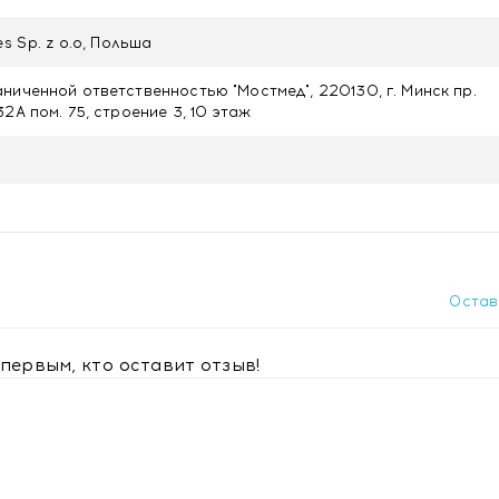
1 таблетке:
es Sp. z o.o, Польша
ниченной ответственностью "Мостмед", 220130, г. Минск пр.
2А пом. 75, строение 3, 10 этаж
день. Не следует превышать рекомендуемую ежедневную доз
нения сделать перерыв 1 месяц.
Остав
оваться с врачом.
первым, кто оставит отзыв!
АД, беременность, кормление грудью.
е 25 °С, в плотно закрытой упаковке.