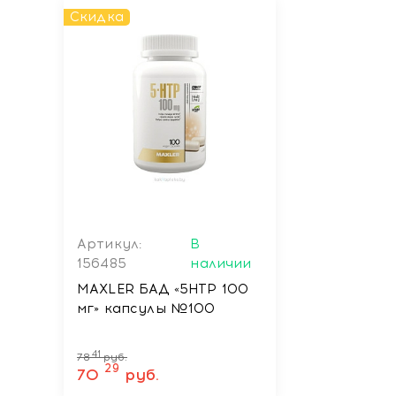
Хранить в недоступном для детей месте.
Скидка
Артикул:
В
156485
наличии
MAXLER БАД «5НТР 100
мг» капсулы №100
41
78
руб.
29
70
руб.