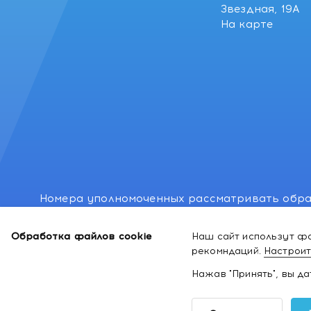
Звездная, 19А
На карте
Номера уполномоченных рассматривать обра
лиц: Минский районный исполнительный комитет
Обработка файлов cookie
Наш сайт использут фа
Номер и адрес электронной почты лица, упо
рекомндаций.
Настроит
законодательством о защите прав потребител
Нажав "Принять", вы д
2026 ©