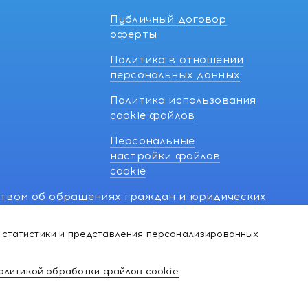
Публичный договор
оферты
Политика в отношении
персональных данных
Политика использования
cookie файлов
Персональные
настройки файлов
cookie
ством об обращениях граждан и юридических
7 270 33 26.
 статистики и представления персонализированных
й о нарушении их прав, предусмотренных
@kakvapteke.by
олитикой обработки файлов cookie