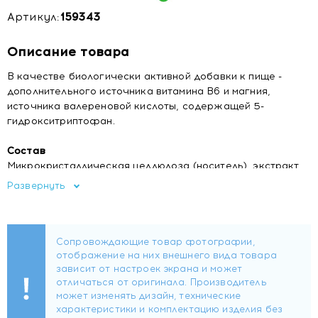
Артикул:
159343
Описание товара
В качестве биологически активной добавки к пище -
дополнительного источника витамина В6 и магния,
источника валереновой кислоты, содержащей 5-
гидрокситриптофан.
Состав
Микрокристаллическая целлюлоза (носитель), экстракт
Гриффонии (5-гидрокситриптофан; 5-НТР), магния
Развернуть
гидроксид, экстракт корня валерианы,
поливинилпирролидон (стабилизатор), магниевая соль
стеариновой кислоты (агент антислеживающий),
пиридоксина гидрохлорид (витамин В6), оболочка
таблетки: гидроксипропилметилцеллюлоза (загуститель),
полиэтиленгликоль (стабилизатор), диоксид титана
(краситель), оксид железа красный (краситель).
Форма выпуска