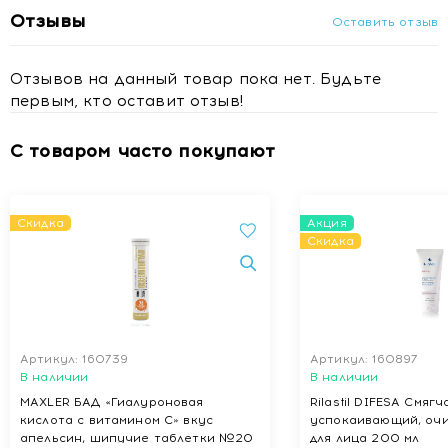
Условия хранения
Отзывы
Оставить отзыв
Хранить в защищенном от прямых солнечных лучей и
недоступном для детей месте, при температуре не выше
25°С.
Отзывов на данный товар пока нет. Будьте
первым, кто оставит отзыв!
Купить БАД 5-НТР Ночной комплекс таб. п/о 515 мг № 30
с доставкой в Минске
С товаром часто покупают
Скидка
Акция
Скидка
Артикул: 160739
Артикул: 160897
В наличии
В наличии
MAXLER БАД «Гиалуроновая
Rilastil DIFESA Смяг
кислота с витамином С» вкус
успокаивающий, оч
апельсин, шипучие таблетки №20
для лица 200 мл