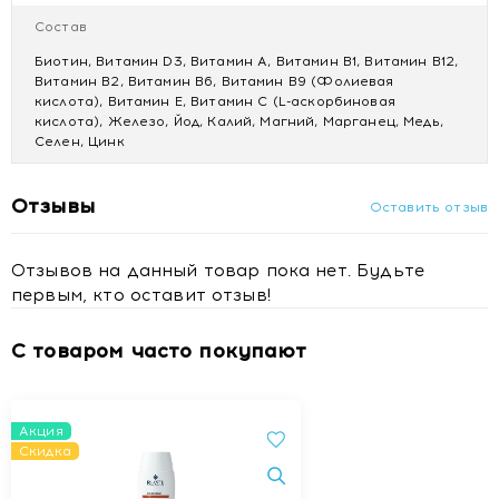
1 таблетка содержит:
Состав
ВИТАМИНЫ:
витамин A - 800 мкг;
Биотин, Витамин D3, Витамин А, Витамин В1, Витамин В12,
витамин Е - 24 мг;
Витамин В2, Витамин В6, Витамин В9 (Фолиевая
никотинамид - 18 мг;
кислота), Витамин Е, Витамин С (L-аскорбиновая
кислота), Железо, Йод, Калий, Магний, Марганец, Медь,
пантотеновая кислота - 12 мг;
Селен, Цинк
витамин В6 - 5 мг;
витамин В2 - 4 мг;
витамин В1 - 3,5 мг;
Отзывы
Оставить отзыв
витамин А - 800 мкг;
фолиевая кислота - 450 мкг;
биотин - 100 мкг;
Отзывов на данный товар пока нет. Будьте
витамин К - 20 мкг;
первым, кто оставит отзыв!
витамин D3 - 5 мкг;
витамин В12 - 2,5 мкг;
С товаром часто покупают
МАКРО- и МИКРОЭЛЕМЕНТЫ:
кальций - 120 мг;
фосфор - 92 мг;
магний - 45 мг;
Акция
Скидка
цинк - 5 мг;
железо - 2,1 мг;