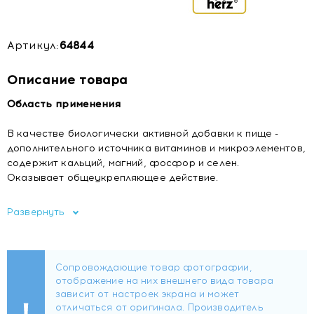
Артикул:
64844
Описание товара
Область применения
В качестве биологически активной добавки к пище -
дополнительного источника витаминов и микроэлементов,
содержит кальций, магний, фосфор и селен.
Оказывает общеукрепляющее действие.
Состав
Развернуть
Кальция (кальций) фосфат (фосфор), лактозы
моногидрат, L-аскорбиновая кислота (витамин С),
гидроксипропилметилцеллюлоза (загуститель), магния
оксид (магний), крахмал, никотинамида аскорбат
(никотинамид), DL-альфа-токоферола ацетат (витамин
Е), цинка глюконат (цинк), диоксид кремния аморфный