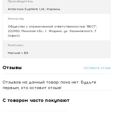
Производитель
Противопоказания
Ambrosia SupHerb Ltd., Израиль
Индивидуальная непереносимость компонентов.
Купить Магния цитрат плюс витамин В6 таблетки №30 c
Импортер
доставкой в Минске
Общество с ограниченной ответственностью "ВЕСТ",
222160, Минская обл., г. Жодино, ул. Калиновского, 7
(офис)
Комплекс
Магний + В6
Отзывы
Оставить отзыв
Отзывов на данный товар пока нет. Будьте
первым, кто оставит отзыв!
С товаром часто покупают