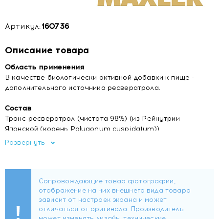
Артикул:
160736
Описание товара
Область применения
В качестве биологически активной добавки к пище -
дополнительного источника ресвератрола.
Состав
Транс-ресвератрол (чистота 98%) (из Рейнутрии
Японской (корень Polygonum cuspidatum)),
микрокристаллическая целлюлоза (эмульгатор E460),
Развернуть
гипромеллоза (стабилизатор Е464), стеарат магния
(эмульгатор E572).
Форма выпуска
Капсулы по 550 мг.
1 капсула (рекомендуемая суточная доза) содержит: