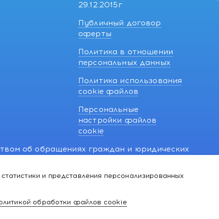
29.12.2015г
Публичный договор
оферты
Политика в отношении
персональных данных
Политика использования
cookie файлов
Персональные
настройки файлов
cookie
ством об обращениях граждан и юридических
7 270 33 26.
 статистики и представления персонализированных
й о нарушении их прав, предусмотренных
@kakvapteke.by
олитикой обработки файлов cookie