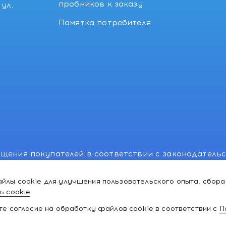
пробников к заказу
ул.
Памятка потребителя
щения покупателей в соответствии с законодатель
, отдел торговли и услуг: +375 17 270-29-14, +375 1
йлы cookie для улучшения пользовательского опыта, сбора
лномоченного рассматривать обращения покупателе
ь cookie
ей:766-55-88 (для всех мобильных операторов), info
ате согласие на обработку файлов cookie в соответствии с
П