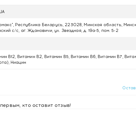
США
акс", Республика Беларусь, 223028, Минская область, Минс
кий с/с, аг. Ждановичи, ул. Звездная, д. 19а-5, пом. 5-2
мин В12, Витамин В2, Витамин В5, Витамин В6, Витамин В7, Вита
та), Ниацин
 время еды в первой половине дня. Продолжительность прием
оваться с врачом.
Остав
первым, кто оставит отзыв!
еременность, кормление грудью, повышенная нервная возбу
ной деятельности, выраженный атеросклероз.
и температуре не выше +25 °С.