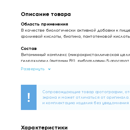
Описание товара
Область применения
В качестве биологически активной добавки к пище 
фолиевой кислоты, биотина, пантотеновой кислот
Состав
Витаминный комплекс (микрокристаллическая целл
гидрохлорид (витамин В1), рибофлавин-5-фосфат (
(пантотеновая кислота), пиридоксина гидрохлорид
Развернуть
(витамин В12)), экстракт корней родиолы розовой 
оболочка капсулы, микрокристаллическая целлюло
смесь рисового экстракта (экстракт рисовых отруб
(носитель), масло подсолнуха (Helianthus annuus))
Форма выпуска
Капсулы массой 924 мг.
Содержание биологически активных веществ в 
Характеристики
• витамин В1 (тиамин) - 1,8 мг;