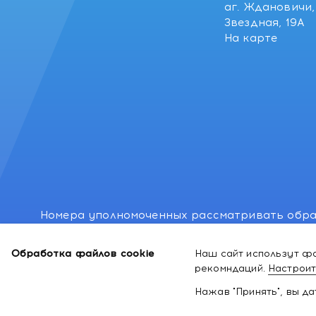
аг. Ждановичи, 
Звездная, 19А
На карте
Номера уполномоченных рассматривать обра
лиц: Минский районный исполнительный комитет
Обработка файлов cookie
Наш сайт использут фа
Номер и адрес электронной почты лица, упо
рекомндаций.
Настроит
законодательством о защите прав потребител
Нажав "Принять", вы д