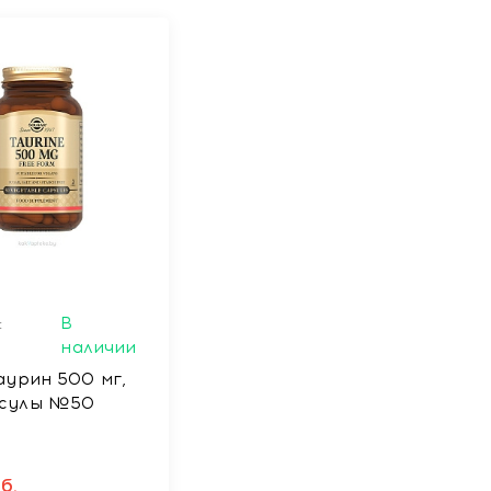
:
В
наличии
аурин 500 мг,
псулы №50
б.