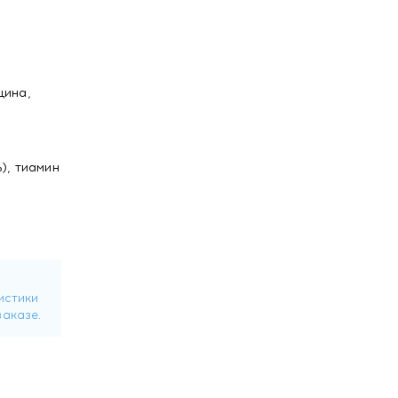
цина,
), тиамин
обаламин
ь) -
tiva),
бик