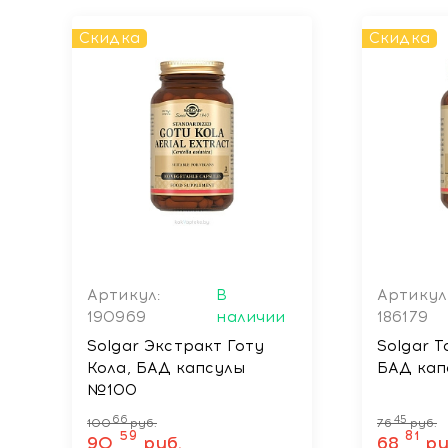
Скидка
Скидка
Артикул:
В
Артикул
190969
наличии
186179
Solgar Экстракт Готу
Solgar Т
Кола, БАД капсулы
БАД ка
№100
66
45
100
руб.
76
руб.
59
81
90
руб.
68
ру