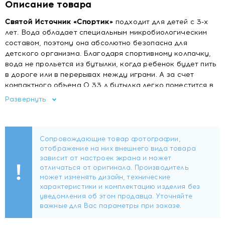
Описание товара
Святой Источник «Спортик»
подходит для детей с 3-х
лет. Вода обладает специальным микробиологическим
составом, поэтому она абсолютно безопасна для
детского организма. Благодаря спортивному колпачку,
вода не прольется из бутылки, когда ребенок будет пить
в дороге или в перерывах между играми. А за счет
компактного объема 0,33 л бутылка легко поместится в
рюкзак или в карман сумки. Дизайн «Спортик» с яркими
Развернуть
колпачками и забавными героями на этикетке понравятся
и мальчикам, и девочкам.
Купить Святой Источник Питьевая вода для дет.пит. (под
тов.знаком СПОРТИК) негаз. 0,33л
Цена Святой Источник Питьевая вода для дет.пит. (под
тов.знаком СПОРТИК) негаз. 0,33л
Отзывы Святой Источник Питьевая вода для дет.пит. (под
тов.знаком СПОРТИК) негаз. 0,33л