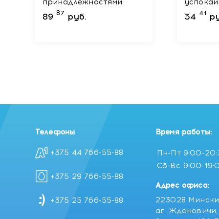
принадлежностями.
успока
восста
87
41
89
руб.
34
ру
бальзам
детей и
Телефоны
Время работы:
+375 44 766-55-88
Пн-Пт
9:00-20
Сб-Вс
9:00-19:
+375 29 766-55-88
Адрес офиса:
223028 Мински
+375 25 766-55-88
аг. Ждановичи, 