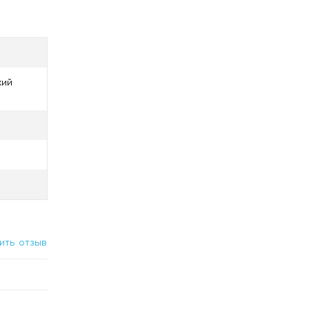
ды.
мать по
кий
ить отзыв