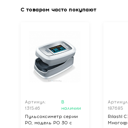
С товаром часто покупают
Артикул:
В
Артикул
131546
наличии
187685
Пульсоксиметр серии
Rilastil
РО, модель РО 30 с
Многоф