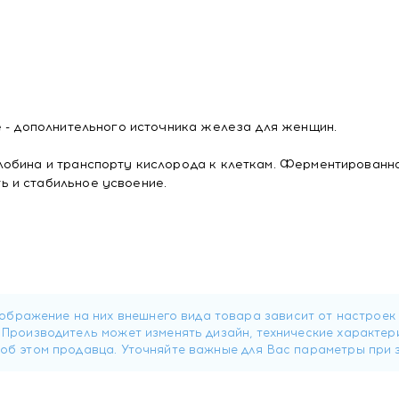
е - дополнительного источника железа для женщин.
лобина и транспорту кислорода к клеткам. Ферментирован
 и стабильное усвоение.
ьфат железа), гидроксипропилметилцеллюлоза загустител
вающий, экстракт смеси органического риса (экстракт рис
подсолнечное масло), концентрат риса посевного.
1 капсуле: