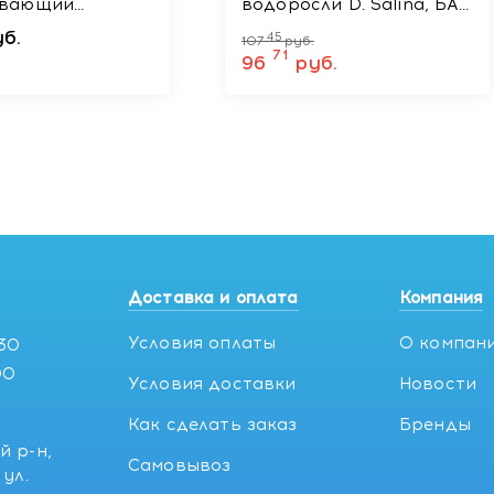
ивающий
водоросли D. Salina, БАД
навливающий
капсулы №60
б.
45
107
руб.
 для младенцев,
71
96
руб.
 взрослых 40 мл
Доставка и оплата
Компания
Условия оплаты
О компан
:30
00
Условия доставки
Новости
Как сделать заказ
Бренды
й р-н,
Самовывоз
ул.