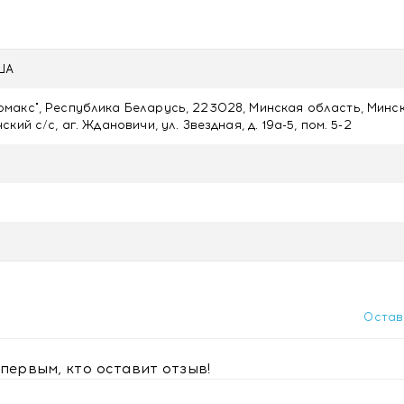
мящим женщинам, принимать по 1 капсуле в день во время е
США
оваться с врачом. Беременным и кормящим женщинам прини
акс", Республика Беларусь, 223028, Минская область, Минс
кий с/с, аг. Ждановичи, ул. Звездная, д. 19а-5, пом. 5-2
и температуре не выше +25 °С.
Остав
первым, кто оставит отзыв!