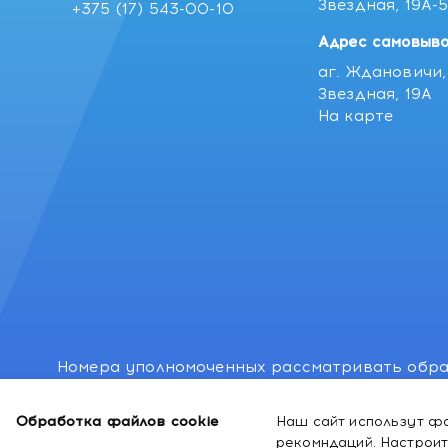
Звездная, 19А-
+375 (17) 543-00-10
Адрес самовыво
аг. Ждановичи, 
Звездная, 19А
На карте
Номера уполномоченных рассматривать обра
лиц: Минский районный исполнительный комитет
Обработка файлов cookie
Наш сайт использут фа
Номер и адрес электронной почты лица, упо
рекомндаций.
Настроит