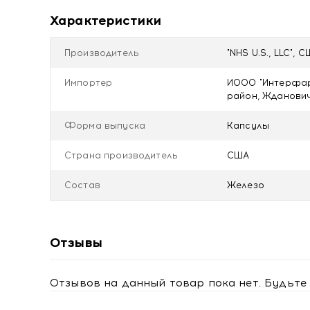
Характеристики
Рекомендации по применению
Взрослым женщинам, в том числе беременным и кор
Продолжительность приема - 1 месяц.
Производитель
"NHS U.S., LLC", 
Перед применением рекомендуется проконсультир
рекомендации и под наблюдением врача.
Импортер
ИООО "Интерфарм
Не является лекарственным средством.
район, Ждановичс
Противопоказания
Форма выпуска
Капсулы
Индивидуальная непереносимость компонентов.
Страна производитель
США
Условия хранения
Хранить в сухом, недоступном для детей месте пр
Состав
Железо
Отзывы
Отзывов на данный товар пока нет. Будьте 