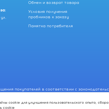
5
Обмен и возврат товара
за:
Условия получения
пробников к заказу
ул.
Памятка потребителя
щения покупателей в соответствии с законодатель
, отдел торговли и услуг: +375 17 270-29-14, +375 1
йлы cookie для улучшения пользовательского опыта, сбора
лномоченного рассматривать обращения покупателе
ь cookie