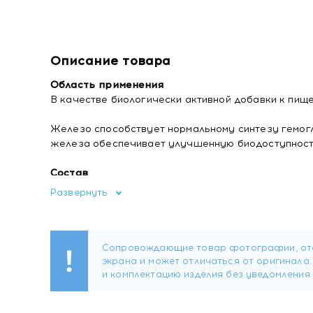
Описание товара
Область применения
В качестве биологически активной добавки к пищ
Железо способствует нормальному синтезу гемог
железа обеспечивает улучшенную биодоступность
Состав
Ферментированное в культуре Коджи железо (сул
Развернуть
микрокристаллическая целлюлоза агент антислежи
отрубей, рисовая шелуха, гуммиарабик носитель, 
Форма выпуска
Капсулы массой 585 мг.
Содержание биологически активных веществ в 
• железо – 27 мг.