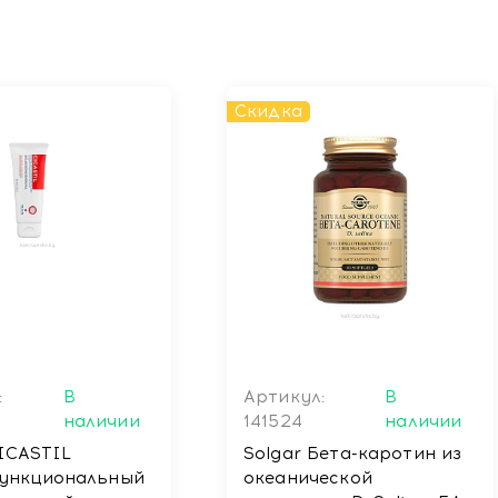
Скидка
:
В
Артикул:
В
наличии
141524
наличии
 CICASTIL
Solgar Бета-каротин из
ункциональный
океанической