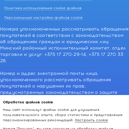
Политика использования cookie файлов
Персональные настройки файлов cookie
Номера уполномоченных рассматривать обращения
покупателей в соответствии с законодательством
об обращениях граждан и юридических лиц:
Минский районный исполнительный комитет, отдел
торговли и услуг: +375 17 270-29-14, +375 17 270 33
26.
Номер и адрес электронной почты лица,
уполномоченного рассматривать обращения
покупателей о нарушении их прав,
предусмотренных законодательством о защите
прав потребителей:766-55-88 (для всех мобильных
Обработка файлов cookie
операторов), info@kakvapteke.by
Наш сайт использут файлы cookie для улучшения
пользовательского опыта, сбора статистики и представления
персонализированных рекомндаций.
Настроить cookie
Нажав "Принять", вы дате согласие на обработку файлов