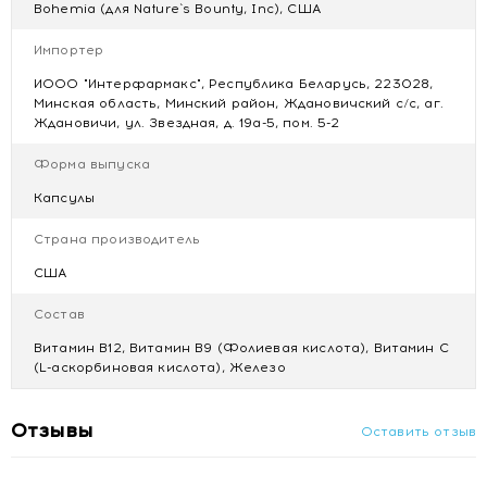
Перед применением рекомендуется
Bohemia (для Nature`s Bounty, Inc), США
проконсультироваться с врачом. Беременным и кормящим
женщинам принимать по согласованию и под
Импортер
наблюдением врача.
ИООО "Интерфармакс", Республика Беларусь, 223028,
Не является лекарственным средством.
Минская область, Минский район, Ждановичский с/с, аг.
Ждановичи, ул. Звездная, д. 19а-5, пом. 5-2
Противопоказания
Индивидуальная непереносимость компонентов продукта.
Форма выпуска
Не рекомендуется применение продукта лицам моложе
Капсулы
18 лет.
Страна производитель
США
Купить Легкодоступное железо 18 мг БАД №60 с
доставкой в Минске
Состав
Витамин В12, Витамин В9 (Фолиевая кислота), Витамин С
(L-аскорбиновая кислота), Железо
Отзывы
Оставить отзыв