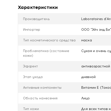
- Стволовые клетки синеголовника приморского п
Характеристики
функционирования вещества: коллаген, эластин, 
- Стволовые клетки морского критмума стимулирую
- Минералы морской воды Гольфстрима восстанав
Производитель
Laboratoires d'
- Минеральный полимер обеспечивает образовани
- Комплекс сквалена и масел огуречника, жожоба
Импортер
ООО "Эйч энд Би",
защищает кожу от негативного влияния внешней с
защитную гидролипидную мантию кожи.
Тип косметического средства
маска
- Витамин Е обеспечивает надежную антиоксидан
повреждающего воздействия ультрафиолетового 
Проблематика (состояние
Сухая и очень с
кожи)
Способ применения:
1-2 раза в неделю. Нанести
(рекомендуется использовать крем-эксфолиант «
Эффект
антивозрастной
текстуру. Когда пенообразование прекратится, см
используется в области глаз.
Этап ухода
дневной
Активные компоненты
Витамин Е (Токо
Область нанесения
Лицо
Тип кожи
Для всех типов 