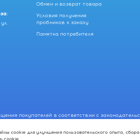
5
Обмен и возврат товара
за:
Условия получения
пробников к заказу
ул.
Памятка потребителя
щения покупателей в соответствии с законодатель
, отдел торговли и услуг: +375 17 270-29-14, +375 1
йлы cookie для улучшения пользовательского опыта, сбора
лномоченного рассматривать обращения покупателе
ь cookie