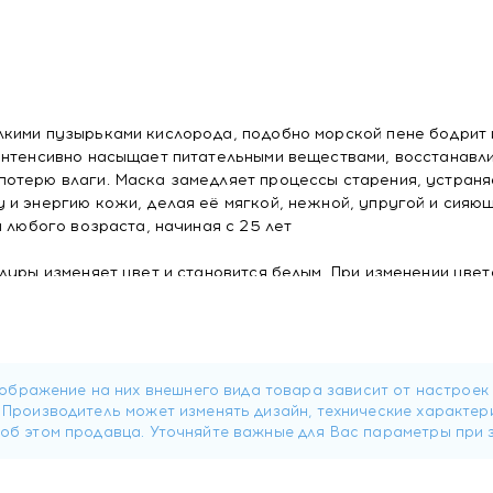
кими пузырьками кислорода, подобно морской пене бодрит 
интенсивно насыщает питательными веществами, восстанавл
отерю влаги. Маска замедляет процессы старения, устраня
и энергию кожи, делая её мягкой, нежной, упругой и сияющ
 любого возраста, начиная с 25 лет
дуры изменяет цвет и становится белым. При изменении цвет
 натуральных активных компонентов
ультат после первого применения. Необычная изменяющаяся
и перистой активизирует собственную систему защиты кожи
ия.
 усиливает капиллярное кровообращение, повышая уровен
ие процессы.