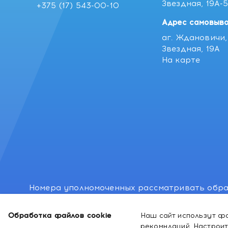
Звездная, 19А-
+375 (17) 543-00-10
Адрес самовыво
аг. Ждановичи, 
Звездная, 19А
На карте
Номера уполномоченных рассматривать обра
лиц: Минский районный исполнительный комитет
Обработка файлов cookie
Наш сайт использут фа
Номер и адрес электронной почты лица, упо
рекомндаций.
Настроит