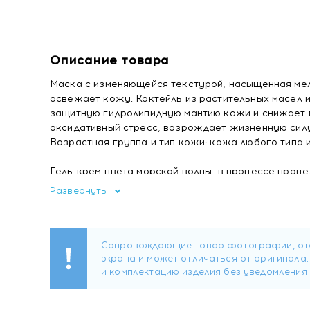
Описание товара
Маска с изменяющейся текстурой, насыщенная мел
освежает кожу. Коктейль из растительных масел 
защитную гидролипидную мантию кожи и снижает п
оксидативный стресс, возрождает жизненную силу 
Возрастная группа и тип кожи: кожа любого типа и
Гель-крем цвета морской волны, в процессе проце
образуются мелкие пузырьки.
Развернуть
Преимущества: Инновационная формула на основе
Используется для любого типа кожи. Видимый рез
текстура.
Активные компоненты:
Стволовые клетки ундари
оксидативного стресса, замедляя процессы старен
- Красная микроводоросль порфиридиум круэнтум
оксигенации клеток кожи и ускоряя метаболическ