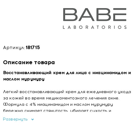
Артикул:
181715
Описание товара
Восстанавливающий крем для лица с ниацинамидом и
маслом мурумуру
Легкий восстанавливающий крем для ежедневного ухода
за кожей во время медикаментозного лечения акне.
Формула с 4% ниацинамидом и маслом мурумуру
бережно снимает стянутость, убирает сухость и
защищает кожный барьер без жирного блеска.
Развернуть
Идеальный выбор для жирной и проблемной кожи.