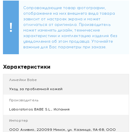
Для кого создан этот крем
Средство разработано специально для кожи,
проходящей агрессивное фармакологическое
лечение
. Идеально подходит при приеме пероральных
ретиноидов и использовании топических препаратов.
Справляется с сухостью, шелушениями и ощущением
стянутости, возвращая лицу комфорт и ухоженный вид.
Характеристики
Ключевые преимущества
Глубокое восстановление после интенсивных
Линейки Babe
очищающих процедур
Уход за проблемной кожей
Питание и увлажнение без утяжеления и жирной
пленки
Производитель
Возвращение естественного гидробаланса
Laboratorios BABE S.L., Испания
Защита и укрепление кожного барьера
Мгновенное впитывание и нулевой риск закупорки
Импортер
пор
Полностью некомедогенная формула
ООО Аливио, 220099 Минск, ул. Казинца, 11А-68; ООО