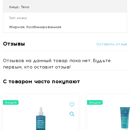
COCO-BETAINE. GLYCERIN. DECYL GLUCOSIDE.
Лицо, Тело
POLYSORBATE 20. TRIDECETH-9. BLUE 1 (CI 42090).
CITRIC ACID. FRAGRANCE (PARFUM). GLYCERYL LAURATE.
Тип кожи
MYRTUS COMMUNIS LEAF EXTRACT. PEG-40
Жирная, Комбинированная
HYDROGENATED CASTOR OIL. PEG-5 ETHYLHEXANOATE.
PPG-26-BUTETH-26. SODIUM BENZOATE. SODIUM
HYDROXIDE. TRISODIUM ETHYLENEDIAMINE
Отзывы
Оставить отзыв
DISUCCINATE.
Отзывов на данный товар пока нет. Будьте
первым, кто оставит отзыв!
С товаром часто покупают
Акция
Акция