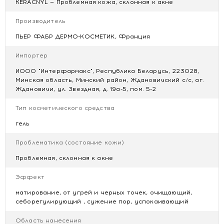
KERACNYL — Проблемная кожа, склонная к акне
- на 43% меньше несовершенств через 7 дней*;
Производитель
- регулирует избыточную выработку себума;
- бережно очищает, матирует;
ПЬЕР ФАБР ДЕРМО-КОСМЕТИК, Франция
- защищает кожный барьер проблемной кожи.
Импортер
*Клиническое исследование в монотерапии, 56
пациентов, 2 применения в день на протяжении 29
ИООО "Интерфармакс", Республика Беларусь, 223028,
Минская область, Минский район, Ждановичский с/с, аг.
дней.
Ждановичи, ул. Звездная, д. 19а-5, пом. 5-2
Рекомендации по применению:
использовать 2 раза в
день. Вспенить небольшое количество геля в ладонях,
Тип косметического средства
мягкими круговыми движениями нанести на кожу лица /
гель
тела, помассировать, смыть.
Противопоказания
: индивидуальная непереносимость
Проблематика (состояние кожи)
компонентов продукта.
Проблемная, склонная к акне
Возрастная категория:
с 9 лет
Тип/состояние кожи:
комбинированная, жирная кожа,
Эффект
склонная к акне
матирование, от угрей и черных точек, очищающий,
Форма выпуска:
очищающий гель
себорегулирующий , сужение пор, успокаивающий
Состав (сверяйте в упаковкой):
WATER (AQUA). ZINC
Область нанесения
COCETH SULFATE. CETEARETH-60 MYRISTYL GLYCOL.