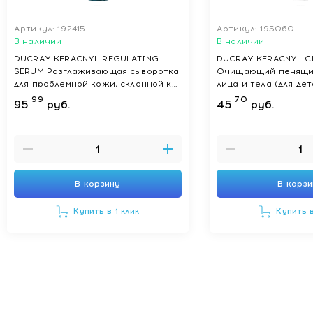
Артикул: 192415
Артикул: 195060
В наличии
В наличии
DUCRAY KERACNYL REGULATING
DUCRAY KERACNYL C
SERUM Разглаживающая сыворотка
Очищающий пенящий
для проблемной кожи, склонной к
лица и тела (для де
акне 30 мл
200 мл
99
70
95
руб.
45
руб.
В корзину
В корз
Купить в 1 клик
Купить в